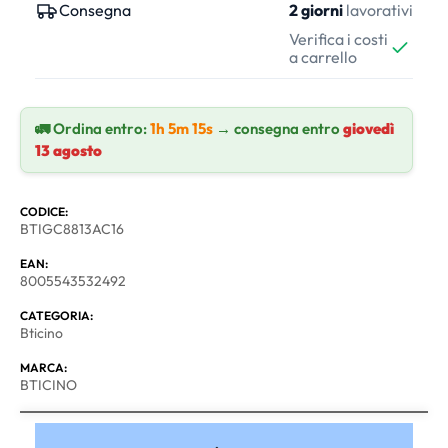
Consegna
2 giorni
lavorativi
Verifica i costi
a carrello
🚛 Ordina entro:
1h 5m 14s
→ consegna entro
giovedì
13 agosto
CODICE:
BTIGC8813AC16
EAN:
8005543532492
CATEGORIA:
Bticino
MARCA:
BTICINO