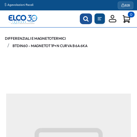
Agevolazioni fiscali
B2B
0
DIFFERENZIALI E MAGNETOTERMICI
BTDIN60 - MAGNETOT 1P+N CURVA B 6A 6KA