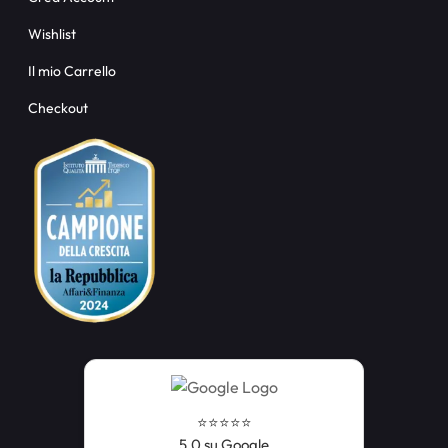
Wishlist
Il mio Carrello
Checkout
⭐️⭐️⭐️⭐️⭐️
5,0 su Google