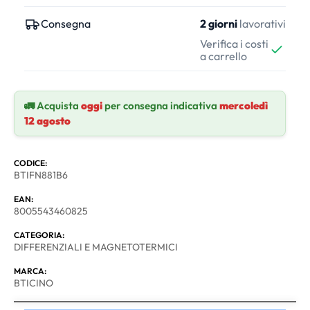
Consegna
2 giorni
lavorativi
Verifica i costi
a carrello
🚛 Acquista
oggi
per consegna indicativa
mercoledì
12 agosto
CODICE:
BTIFN881B6
EAN:
8005543460825
CATEGORIA:
DIFFERENZIALI E MAGNETOTERMICI
MARCA:
BTICINO