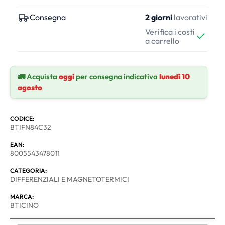
Consegna
2 giorni
lavorativi
Verifica i costi
a carrello
🚛 Acquista
oggi
per consegna indicativa
lunedì 10
agosto
CODICE:
BTIFN84C32
EAN:
8005543478011
CATEGORIA:
DIFFERENZIALI E MAGNETOTERMICI
MARCA:
BTICINO