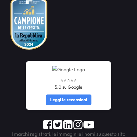
⭐️⭐️⭐️⭐️⭐️
5,0 su Google
Leggi le recensioni
Facebook
Twitter
LinkedIn
Instagram
Youtube
I marchi registrati, le immagini e i nomi su questo sito