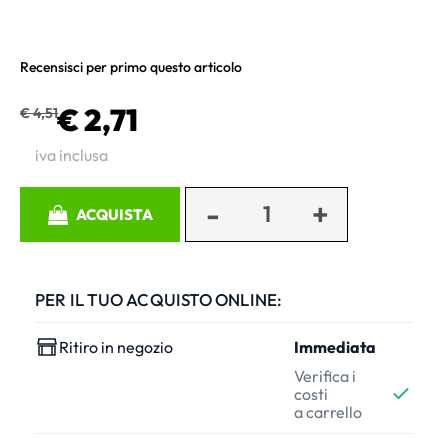
Recensisci per primo questo articolo
€ 2,71
€ 4,51
iva inclusa
Quantità
ACQUISTA
PER IL TUO ACQUISTO ONLINE:
Ritiro in negozio
Immediata
Verifica i
costi
a carrello