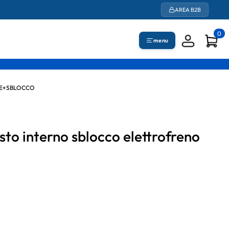
AREA B2B
0
menu
TE+SBLOCCO
sto interno sblocco elettrofreno