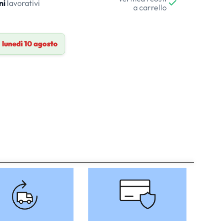
ni
lavorativi
a carrello
a
lunedì 10 agosto