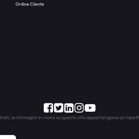
Ordine Cliente
Facebook
Twitter
LinkedIn
Instagram
Youtube
trati, le immagini e i nomi su questo sito appartengono ai rispett