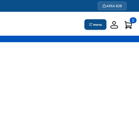
AREA B2B
0
menu