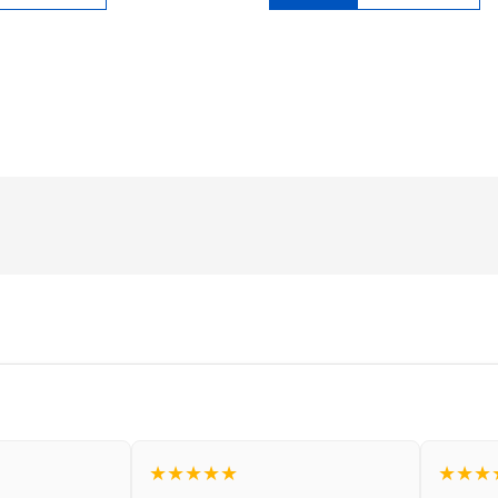
★★★★★
★★★