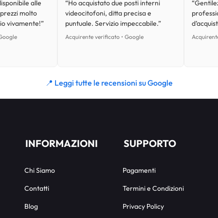
isponibile alle
“Ho acquistato due posti interni
“Gentilez
 prezzi molto
videocitofoni, ditta precisa e
professi
lio vivamente!”
puntuale. Servizio impeccabile.”
d’acquist
 Google
Acquirente verificato • Google
Acquirente
📍 Leggi tutte le recensioni su Google
INFORMAZIONI
SUPPORTO
Chi Siamo
Pagamenti
Contatti
Termini e Condizioni
Blog
Privacy Policy