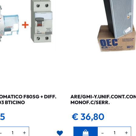
MATICO F80SG + DIFF.
ARE/GMI-Y.UNIF.CONT.CO
03 BTICINO
MONOF.C/SERR.
35
€ 36,80
Quantità