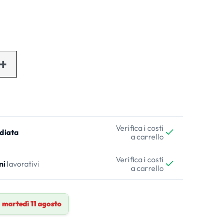
Verifica i costi
diata
a carrello
Verifica i costi
ni
lavorativi
a carrello
a
martedì 11 agosto