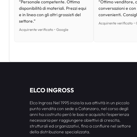
“Personale competente. Ottima
“Ottimo venditore, d
disponibilità di materiali. Prezzi equi
conversazioni e con
e in linea con gli altri grossisti del
convenienti. Consig
settore.”
Acquirente verificato •
Acquirente verificato • Google
ELCO INGROSS
Elco Ingross Nel 1995 inizia la sua attività in un piccolo
punto vendita con sede a Catanzaro, nel corso degli
anni ha costruito però le basi e acquisito l’esperienza
necessaria per raggiungere obiettivi di crescita,
strutturali ed organizzativi, fino a confluire nel settore
della distribuzione specializzata.