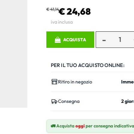
€ 24,68
€ 41,14
iva inclusa
Quantità
ACQUISTA
PER IL TUO ACQUISTO ONLINE:
Ritiro in negozio
Imme
Consegna
2 gior
🚛 Acquista
oggi
per consegna indicativ