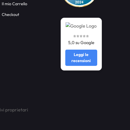
Il mio Carrello
Checkout
⭐️⭐️⭐️⭐️⭐️
5,0 su Google
Leggi le
recensioni
ivi proprietari