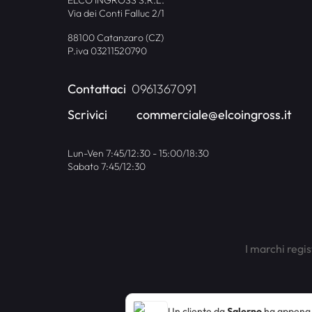
Via dei Conti Falluc 2/1
88100 Catanzaro (CZ)
P.iva 03211520790
Contattaci
0961367091
Scrivici
commerciale@elcoingross.it
Lun-Ven 7:45/12:30 - 15:00/18:30
Sabato 7:45/12:30
I marchi regis
Un cliente da
Salerno
ha appena