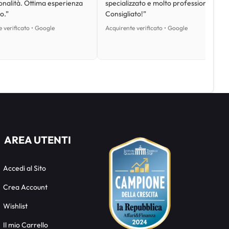
onalità. Ottima esperienza
specializzato e molto professionale.
o.”
Consigliato!”
 verificato • Google
Acquirente verificato • Google
AREA UTENTI
Accedi al Sito
Crea Account
Wishlist
Il mio Carrello