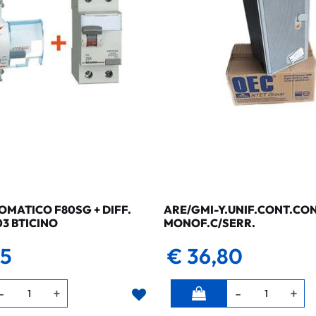
MATICO F80SG + DIFF.
ARE/GMI-Y.UNIF.CONT.CO
03 BTICINO
MONOF.C/SERR.
35
€ 36,80
Quantità