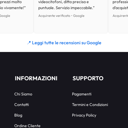
 prezzi molto
videocitofoni, ditta precisa e
professi
lio vivamente!”
puntuale. Servizio impeccabile.”
d’acquist
 Google
Acquirente verificato • Google
Acquirente
📍 Leggi tutte le recensioni su Google
INFORMAZIONI
SUPPORTO
Chi Siamo
Pagamenti
Contatti
Termini e Condizioni
Blog
Privacy Policy
Ordine Cliente