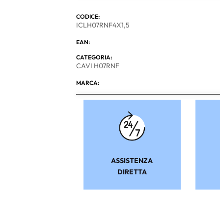
CODICE:
ICLH07RNF4X1,5
EAN:
CATEGORIA:
CAVI H07RNF
MARCA:
ASSISTENZA
DIRETTA