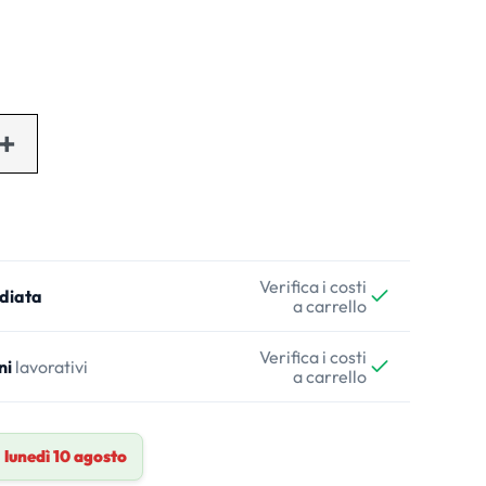
Verifica i costi
diata
a carrello
Verifica i costi
ni
lavorativi
a carrello
a
lunedì 10 agosto