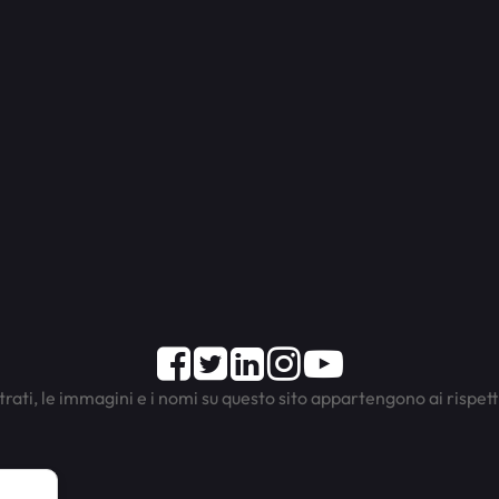
Facebook
Twitter
LinkedIn
Instagram
Youtube
trati, le immagini e i nomi su questo sito appartengono ai rispett