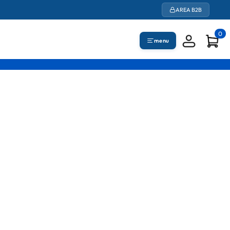
AREA B2B
0
menu