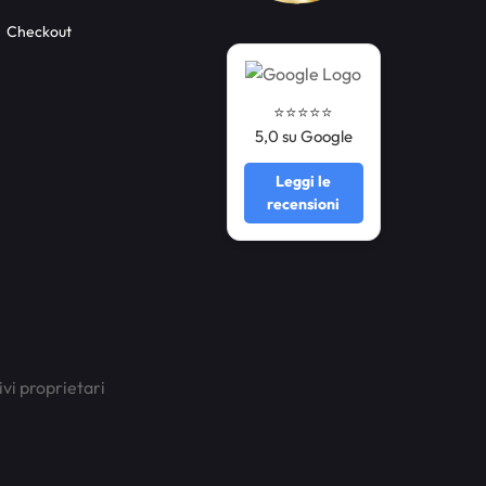
Checkout
⭐️⭐️⭐️⭐️⭐️
5,0 su Google
Leggi le
recensioni
ivi proprietari