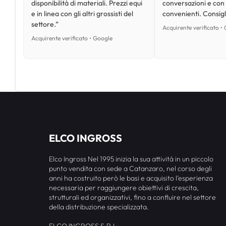
disponibilità di materiali. Prezzi equi
conversazioni e con
e in linea con gli altri grossisti del
convenienti. Consig
settore.”
Acquirente verificato •
Acquirente verificato • Google
ELCO INGROSS
Elco Ingross Nel 1995 inizia la sua attività in un piccolo
punto vendita con sede a Catanzaro, nel corso degli
anni ha costruito però le basi e acquisito l’esperienza
necessaria per raggiungere obiettivi di crescita,
strutturali ed organizzativi, fino a confluire nel settore
della distribuzione specializzata.
ELCO INGROSS S.R.L.