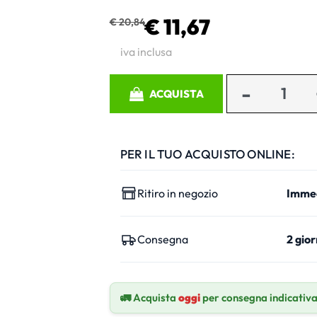
€ 11,67
€ 20,84
iva inclusa
Quantità
ACQUISTA
PER IL TUO ACQUISTO ONLINE:
Ritiro in negozio
Imme
Consegna
2 gior
🚛 Acquista
oggi
per consegna indicativ