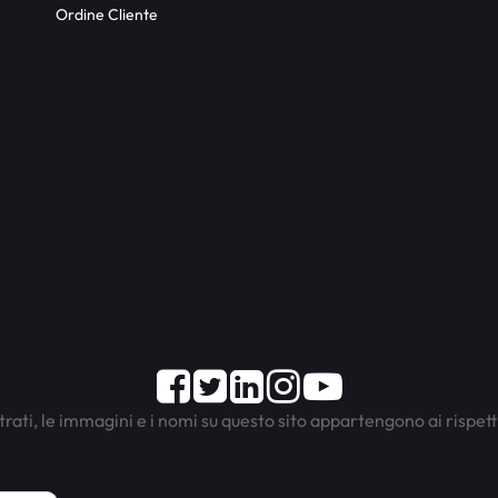
Ordine Cliente
Facebook
Twitter
LinkedIn
Instagram
Youtube
trati, le immagini e i nomi su questo sito appartengono ai rispett