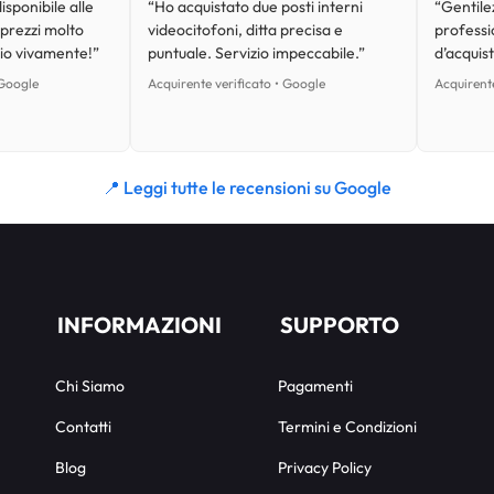
isponibile alle
“Ho acquistato due posti interni
“Gentilez
 prezzi molto
videocitofoni, ditta precisa e
professi
lio vivamente!”
puntuale. Servizio impeccabile.”
d’acquist
 Google
Acquirente verificato • Google
Acquirente
📍 Leggi tutte le recensioni su Google
INFORMAZIONI
SUPPORTO
Chi Siamo
Pagamenti
Contatti
Termini e Condizioni
Blog
Privacy Policy