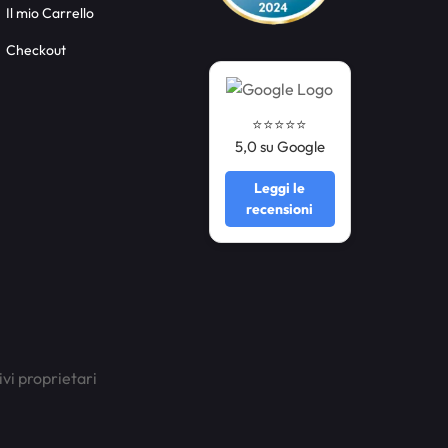
Il mio Carrello
Checkout
⭐️⭐️⭐️⭐️⭐️
5,0 su Google
Leggi le
recensioni
ivi proprietari