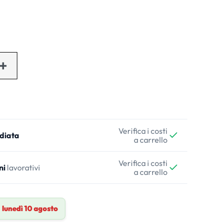
Verifica i costi
diata
a carrello
Verifica i costi
ni
lavorativi
a carrello
a
lunedì 10 agosto