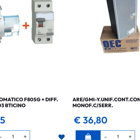
MATICO F80SG + DIFF.
ARE/GMI-Y.UNIF.CONT.CO
03 BTICINO
MONOF.C/SERR.
35
€ 36,80
Quantità