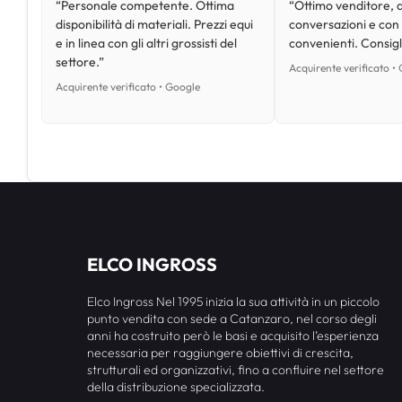
“Personale competente. Ottima
“Ottimo venditore, d
disponibilità di materiali. Prezzi equi
conversazioni e con
e in linea con gli altri grossisti del
convenienti. Consig
settore.”
Acquirente verificato •
Acquirente verificato • Google
ELCO INGROSS
Elco Ingross Nel 1995 inizia la sua attività in un piccolo
punto vendita con sede a Catanzaro, nel corso degli
anni ha costruito però le basi e acquisito l’esperienza
necessaria per raggiungere obiettivi di crescita,
strutturali ed organizzativi, fino a confluire nel settore
della distribuzione specializzata.