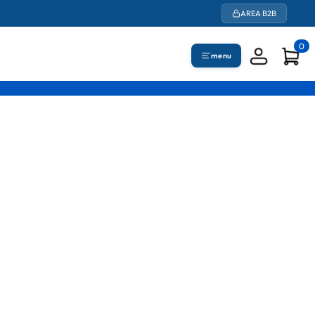
AREA B2B
0
menu