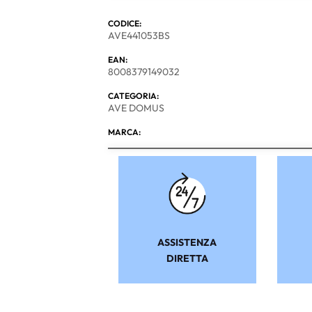
CODICE:
AVE441053BS
EAN:
8008379149032
CATEGORIA:
AVE DOMUS
MARCA:
ASSISTENZA
DIRETTA