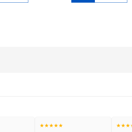
★★★★★
★★★