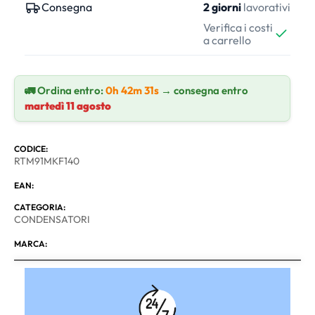
Consegna
2 giorni
lavorativi
Verifica i costi
a carrello
🚛 Ordina entro:
0h 42m 31s
→ consegna entro
martedì 11 agosto
CODICE:
RTM91MKF140
EAN:
CATEGORIA:
CONDENSATORI
MARCA: