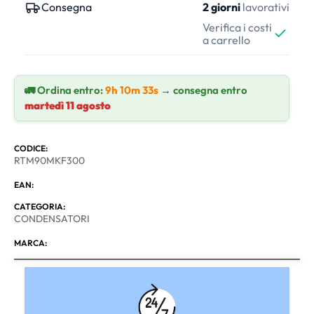
Consegna
2 giorni
lavorativi
Verifica i costi
a carrello
🚛 Ordina entro:
9h 10m 32s
→ consegna entro
martedì 11 agosto
CODICE:
RTM90MKF300
EAN:
CATEGORIA:
CONDENSATORI
MARCA: