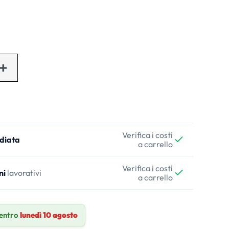
Verifica i costi
diata
a carrello
Verifica i costi
ni
lavorativi
a carrello
entro
lunedì 10 agosto