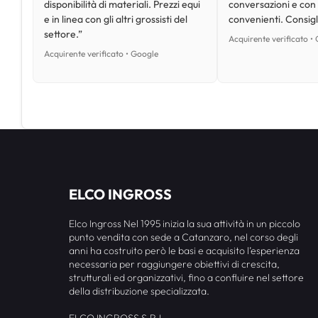
disponibilità di materiali. Prezzi equi
conversazioni e con
e in linea con gli altri grossisti del
convenienti. Consig
settore.”
Acquirente verificato •
Acquirente verificato • Google
ELCO INGROSS
Elco Ingross Nel 1995 inizia la sua attività in un piccolo
punto vendita con sede a Catanzaro, nel corso degli
anni ha costruito però le basi e acquisito l’esperienza
necessaria per raggiungere obiettivi di crescita,
strutturali ed organizzativi, fino a confluire nel settore
della distribuzione specializzata.
ELCO INGROSS S.R.L.