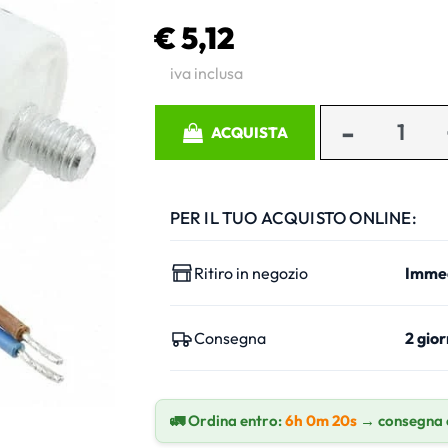
€ 5,12
iva inclusa
Quantità
ACQUISTA
PER IL TUO ACQUISTO ONLINE:
Ritiro in negozio
Imme
Consegna
2 gior
🚛 Ordina entro:
6h 0m 19s
→ consegna 