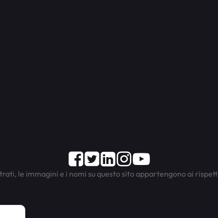
Facebook
Twitter
LinkedIn
Instagram
Youtube
trati, le immagini e i nomi su questo sito appartengono ai rispett