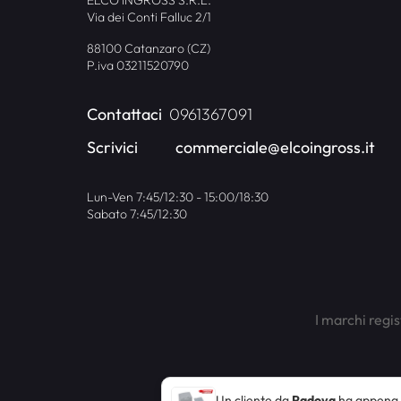
Via dei Conti Falluc 2/1
88100 Catanzaro (CZ)
P.iva 03211520790
Contattaci
0961367091
Scrivici
commerciale@elcoingross.it
Lun-Ven 7:45/12:30 - 15:00/18:30
Sabato 7:45/12:30
I marchi regis
Un cliente da
Padova
ha appena