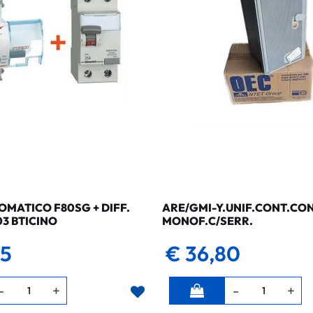
MATICO F80SG + DIFF.
ARE/GMI-Y.UNIF.CONT.CO
03 BTICINO
MONOF.C/SERR.
35
€ 36,80
Quantità