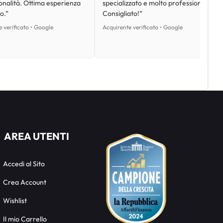
onalità. Ottima esperienza
specializzato e molto professionale.
o.”
Consigliato!”
 verificato • Google
Acquirente verificato • Google
AREA UTENTI
Accedi al Sito
Crea Account
Wishlist
Il mio Carrello