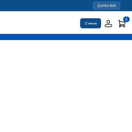
AREA B2B
0
menu