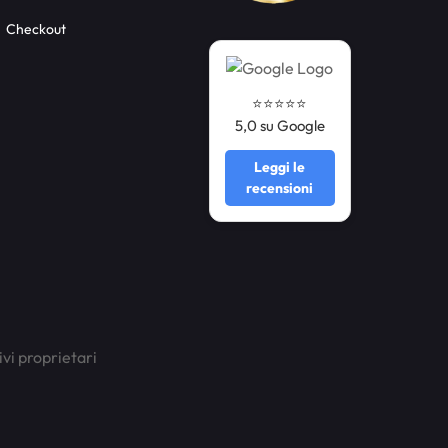
Checkout
⭐️⭐️⭐️⭐️⭐️
5,0 su Google
Leggi le
recensioni
ivi proprietari