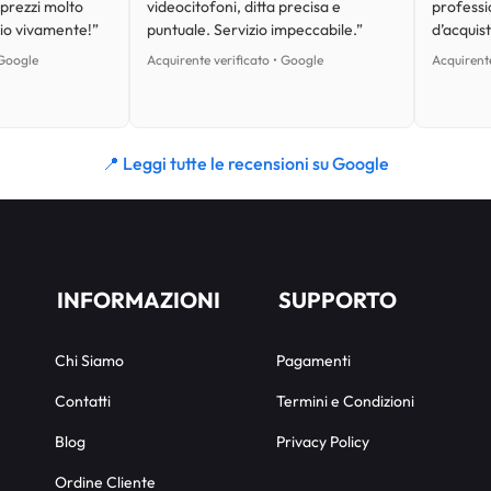
 prezzi molto
videocitofoni, ditta precisa e
professi
lio vivamente!”
puntuale. Servizio impeccabile.”
d’acquist
 Google
Acquirente verificato • Google
Acquirente
📍 Leggi tutte le recensioni su Google
INFORMAZIONI
SUPPORTO
Chi Siamo
Pagamenti
Contatti
Termini e Condizioni
Blog
Privacy Policy
Ordine Cliente