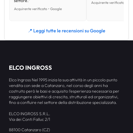
settore.”
Acquirente verificato • Go
Acquirente verificato • Google
📍 Leggi tutte le recensioni su Google
ELCO INGROSS
Elco Ingross Nel 1995 inizia la sua attività in un piccolo punto
vendita con sede a Catanzaro, nel corso degli anni ha
costruito però le basi e acquisito l’esperienza necessaria per
raggiungere obiettivi di crescita, strutturali ed organizzativi,
fino a confluire nel settore della distribuzione specializzata.
ELCO INGROSS S.R.L.
Via dei Conti Falluc 2/1
88100 Catanzaro (CZ)