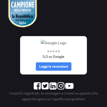
⭐️⭐️⭐️⭐️⭐️
5,0 su Google
Leggi le recensioni
Facebook
Twitter
LinkedIn
Instagram
Youtube
I marchi registrati, le immagini e i nomi su questo sito
appartengono ai rispettivi proprietari