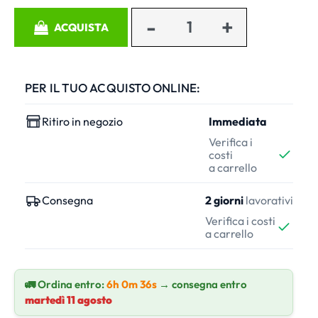
Quantità
ACQUISTA
PER IL TUO ACQUISTO ONLINE:
Ritiro in negozio
Immediata
Verifica i
costi
a carrello
Consegna
2 giorni
lavorativi
Verifica i costi
a carrello
🚛 Ordina entro:
6h 0m 35s
→ consegna entro
martedì 11 agosto