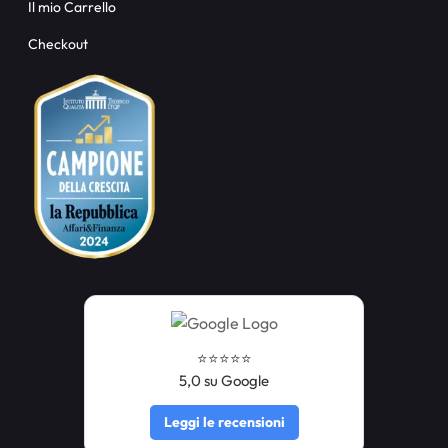
Il mio Carrello
Checkout
⭐️⭐️⭐️⭐️⭐️
5,0 su Google
Leggi le recensioni