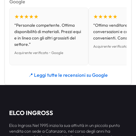
★★★★★
★★★★★
“Personale competente. Ottima
“Ottimo venditore, disp
disponibilità di materiali. Prezzi equi
conversazioni e con pr
e in linea con gli altri grossisti del
convenienti. Consiglio
settore.”
Acquirente verificato • Go
Acquirente verificato • Google
📍 Leggi tutte le recensioni su Google
ELCO INGROSS
Elco Ingross Nel 1995 inizia la sua attività in un piccolo punto
vendita con sede a Catanzaro, nel corso degli anni ha