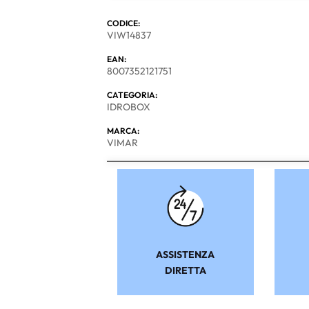
CODICE:
VIW14837
EAN:
8007352121751
CATEGORIA:
IDROBOX
MARCA:
VIMAR
ASSISTENZA
DIRETTA