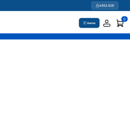
AREA B2B
0
menu