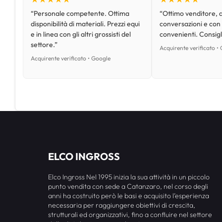
“Personale competente. Ottima
“Ottimo venditore, d
disponibilità di materiali. Prezzi equi
conversazioni e con
e in linea con gli altri grossisti del
convenienti. Consig
settore.”
Acquirente verificato •
Acquirente verificato • Google
ELCO INGROSS
Elco Ingross Nel 1995 inizia la sua attività in un piccolo
punto vendita con sede a Catanzaro, nel corso degli
anni ha costruito però le basi e acquisito l’esperienza
necessaria per raggiungere obiettivi di crescita,
strutturali ed organizzativi, fino a confluire nel settore