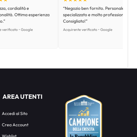
za, cordialità e
“Negozio ben fornito. Personale
onalità. Ottima esperienza
specializzato e molto professionale.
o.”
Consigliato!”
 verificato • Google
Acquirente verificato • Google
AREA UTENTI
Accedi al Sito
Crea Account
Wishlist