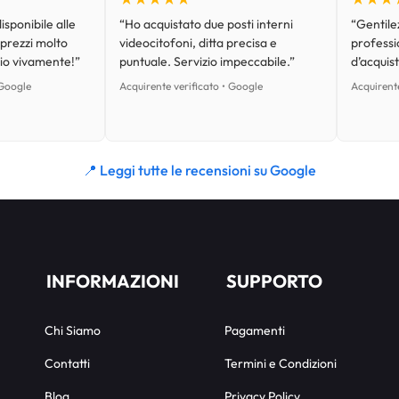
isponibile alle
“Ho acquistato due posti interni
“Gentilez
 prezzi molto
videocitofoni, ditta precisa e
professi
lio vivamente!”
puntuale. Servizio impeccabile.”
d’acquist
 Google
Acquirente verificato • Google
Acquirente
📍 Leggi tutte le recensioni su Google
INFORMAZIONI
SUPPORTO
Chi Siamo
Pagamenti
Contatti
Termini e Condizioni
Blog
Privacy Policy