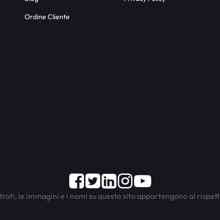
Ordine Cliente
Facebook
Twitter
LinkedIn
Instagram
Youtube
trati, le immagini e i nomi su questo sito appartengono ai rispett