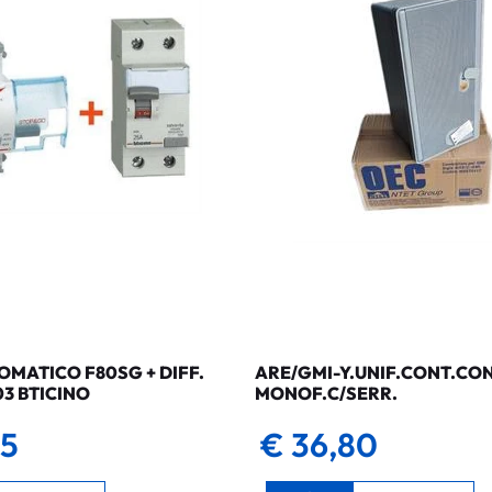
MATICO F80SG + DIFF.
ARE/GMI-Y.UNIF.CONT.CO
03 BTICINO
MONOF.C/SERR.
35
€ 36,80