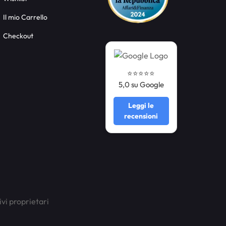
Il mio Carrello
Checkout
⭐️⭐️⭐️⭐️⭐️
5,0 su Google
Leggi le
recensioni
ivi proprietari