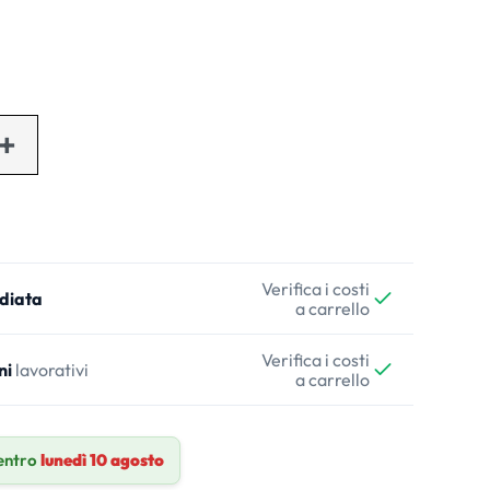
Verifica i costi
diata
a carrello
Verifica i costi
ni
lavorativi
a carrello
entro
lunedì 10 agosto