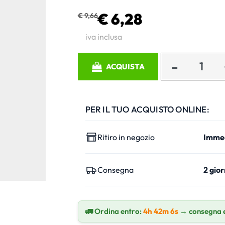
€ 6,28
€ 9,66
iva inclusa
Quantità
ACQUISTA
PER IL TUO ACQUISTO ONLINE:
Ritiro in negozio
Imme
Consegna
2 gior
🚛 Ordina entro:
4h 42m 6s
→ consegna 