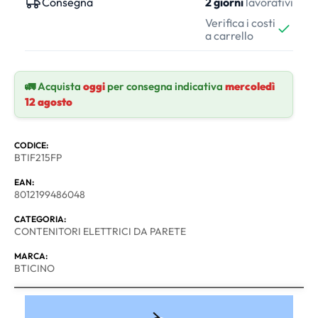
Consegna
2 giorni
lavorativi
Verifica i costi
a carrello
🚛 Acquista
oggi
per consegna indicativa
mercoledì
12 agosto
CODICE:
BTIF215FP
EAN:
8012199486048
CATEGORIA:
CONTENITORI ELETTRICI DA PARETE
MARCA:
BTICINO