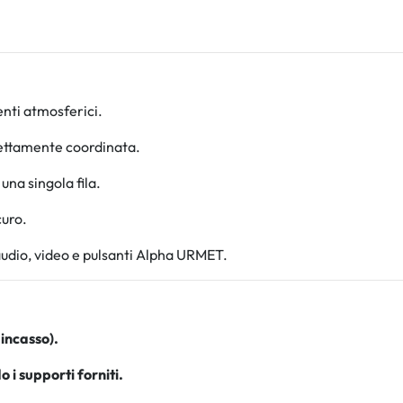
nti atmosferici.
fettamente coordinata.
una singola fila.
curo.
audio, video e pulsanti Alpha URMET.
 incasso).
 i supporti forniti.