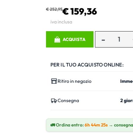
€ 159,36
€ 252,95
iva inclusa
Quantità
ACQUISTA
PER IL TUO ACQUISTO ONLINE:
Ritiro in negozio
Imme
Consegna
2 gior
🚛 Ordina entro:
6h 44m 24s
→ consegna