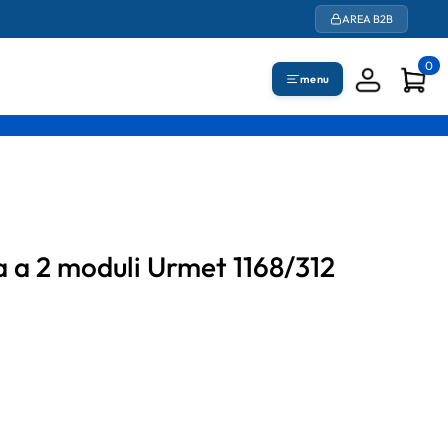
AREA B2B
0
menu
la a 2 moduli Urmet 1168/312