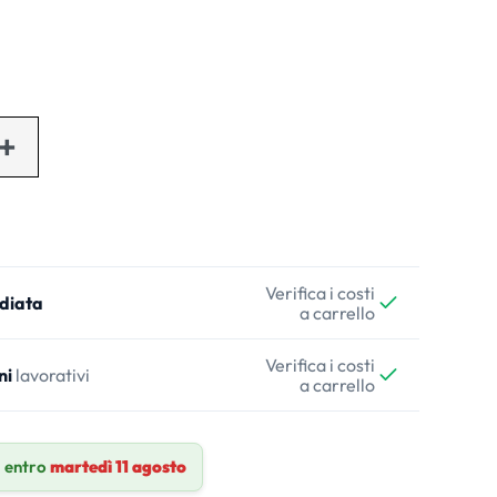
Verifica i costi
diata
a carrello
Verifica i costi
ni
lavorativi
a carrello
 entro
martedì 11 agosto