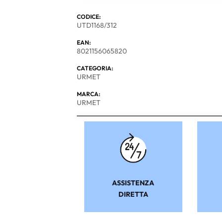
CODICE:
UTD1168/312
EAN:
8021156065820
CATEGORIA:
URMET
MARCA:
URMET
ASSISTENZA
DIRETTA