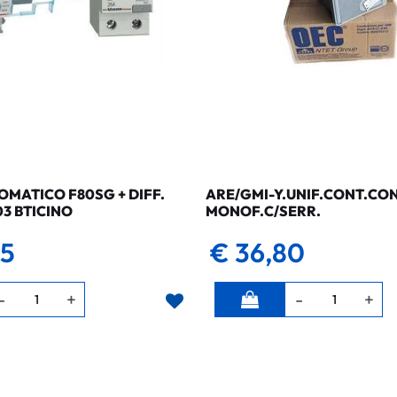
MATICO F80SG + DIFF.
ARE/GMI-Y.UNIF.CONT.CO
03 BTICINO
MONOF.C/SERR.
35
€ 36,80
Quantità