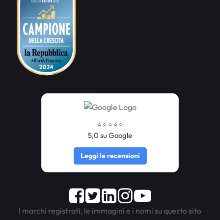
⭐️⭐️⭐️⭐️⭐️
5,0 su Google
Leggi le recensioni
Facebook
Twitter
LinkedIn
Instagram
Youtube
I marchi registrati, le immagini e i nomi su questo sito