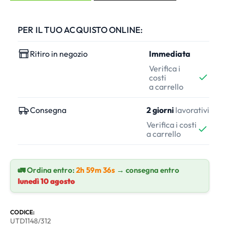
PER IL TUO ACQUISTO ONLINE:
Ritiro in negozio
Immediata
Verifica i
costi
a carrello
Consegna
2 giorni
lavorativi
Verifica i costi
a carrello
🚛 Ordina entro:
2h 59m 35s
→ consegna entro
lunedì
10 agosto
CODICE:
UTD1148/312