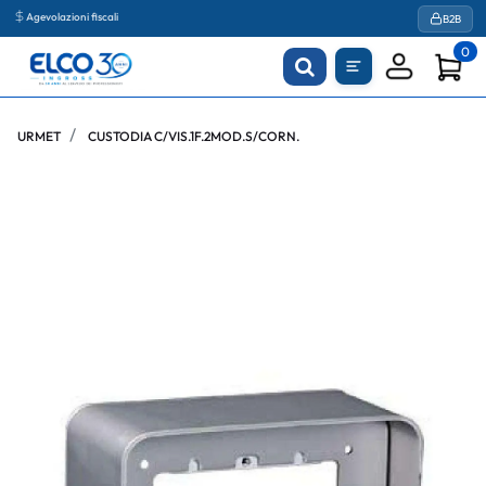
Agevolazioni fiscali
B2B
0
URMET
CUSTODIA C/VIS.1F.2MOD.S/CORN.