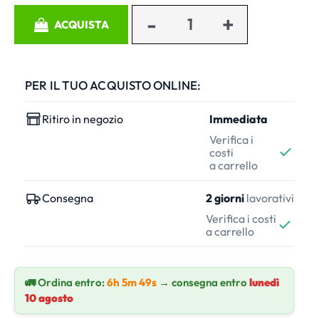
Quantità
ACQUISTA
PER IL TUO ACQUISTO ONLINE:
Ritiro in negozio
Immediata
Verifica i
costi
a carrello
Consegna
2 giorni
lavorativi
Verifica i costi
a carrello
🚛 Ordina entro:
6h 5m 48s
→ consegna entro
lunedì
10 agosto