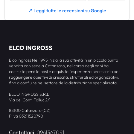
📍 Leggi tutte le recensioni su Google
ELCO INGROSS
Elco Ingross Nel 1995 inizia la sua attività in un piccolo punto
vendita con sede a Catanzaro, nel corso degli anni ha
costruito però le basi e acquisito l’esperienza necessaria per
raggiungere obiettivi di crescita, strutturali ed organizzativi,
fino a confluire nel settore della distribuzione specializzata.
ELCO INGROSS S.R.L.
Via dei Conti Falluc 2/1
88100 Catanzaro (CZ)
P.iva 03211520790
Contattaci
0961367091