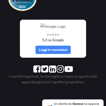
⭐️⭐️⭐️⭐️⭐️
5,0 su Google
Leggi le recensioni
Facebook
Twitter
LinkedIn
Instagram
Youtube
I marchi registrati, le immagini e i nomi su questo sito
appartengono ai rispettivi proprietari
Un cliente da
Genova
ha appena