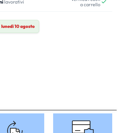
ni
lavorativi
a carrello
a
lunedì 10 agosto