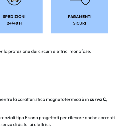
SPEDIZIONI
PAGAMENTI
24/48 H
SICURI
la protezione dei circuiti elettrici monofase.
mentre la caratteristica magnetotermica è in
curva C
,
fferenziali tipo F sono progettati per rilevare anche correnti
enza di disturbi elettrici.