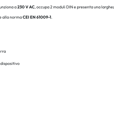
 funziona a
230 V AC
, occupa 2 moduli DIN e presenta una largh
e alla norma
CEI EN 61009-1
.
erra
dispositivo