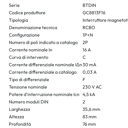
Serie
BTDIN
Codice produttore
GC8813F16
Tipologia
Interruttore magnetot
Denominazione tecnica
RCBO
Configurazione
1P+N
Numero di poli indicato a catalogo
2P
Corrente nominale In
16 A
Curva di intervento
C
Corrente differenziale nominale IΔn
30 mA
Corrente differenziale a catalogo
0,03 A
Tipo di differenziale
F
Tensione nominale
230 V AC
Potere d’interruzione nominale Icn
4,5 kA
Numero moduli DIN
2
Larghezza
35,6 mm
Altezza
83 mm
Profondità
76 mm