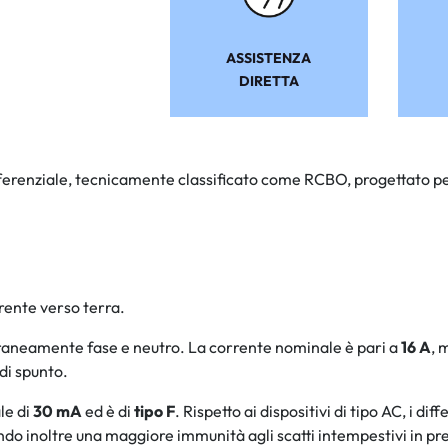
ASSISTENZA
DIRETTA
erenziale, tecnicamente classificato come RCBO, progettato per 
rrente verso terra.
neamente fase e neutro. La corrente nominale è pari a
16 A
, 
di spunto.
le di
30 mA
ed è di
tipo F
. Rispetto ai dispositivi di tipo AC, i di
do inoltre una maggiore immunità agli scatti intempestivi in pres