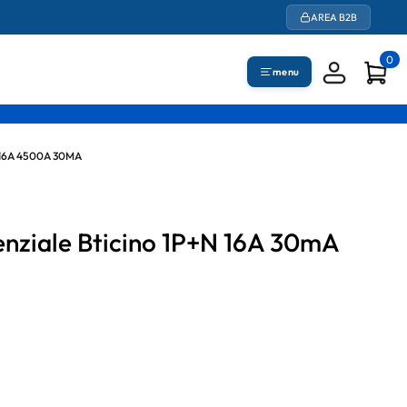
AREA B2B
0
menu
16A 4500A 30MA
nziale Bticino 1P+N 16A 30mA