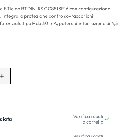
le BTicino BTDIN-RS GC8813F16 con configurazione
. Integra la protezione contro sovraccarichi,
fferenziale tipo F da 30 mA, potere d’interruzione di 4,5
Verifica i costi
diata
a carrello
Verifica i costi