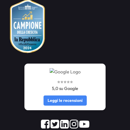
⭐️⭐️⭐️⭐️⭐️
5,0 su Google
Leggi le recensioni
Facebook
Twitter
LinkedIn
Instagram
Youtube