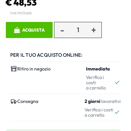
€ 48,53
iva inclusa
Quantità
ACQUISTA
PER IL TUO ACQUISTO ONLINE:
Ritiro in negozio
Immediata
Verifica i
costi
a carrello
Consegna
2 giorni
lavorativi
Verifica i costi
a carrello