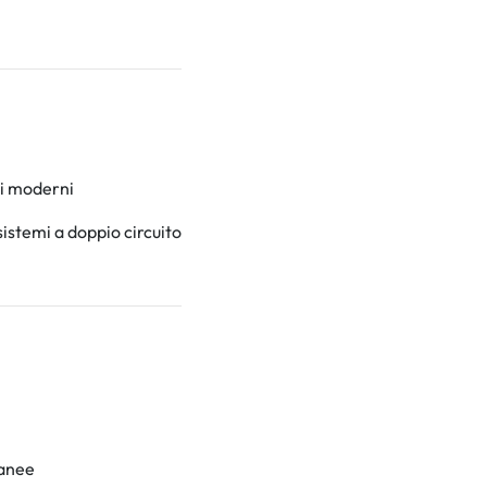
ti moderni
sistemi a doppio circuito
tanee