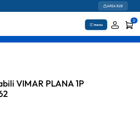
AREA B2B
0
menu
cabili VIMAR PLANA 1P
62