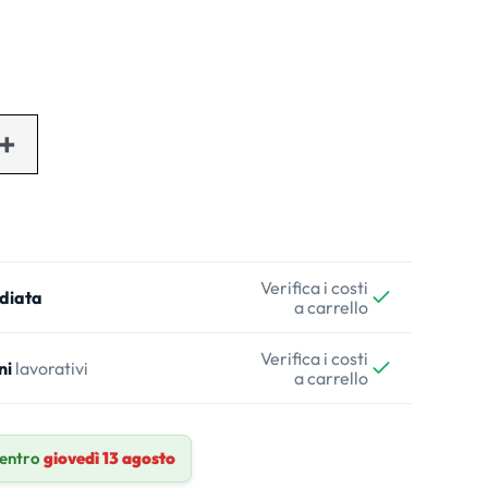
Verifica i costi
diata
a carrello
Verifica i costi
ni
lavorativi
a carrello
entro
giovedì 13 agosto