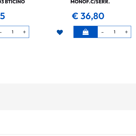
03 BTICINO
MONOF.C/SERR.
35
€ 36,80
Quantità