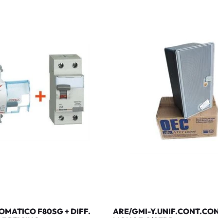
MATICO F80SG + DIFF.
ARE/GMI-Y.UNIF.CONT.CO