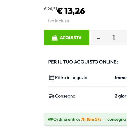
€ 13,26
€ 26,51
iva inclusa
Quantità
ACQUISTA
PER IL TUO ACQUISTO ONLINE:
Ritiro in negozio
Imme
Consegna
2 gior
🚛 Ordina entro:
7h 18m 57s
→ consegna 