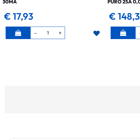
30MA
PURO 25A 0,
€ 17,93
€ 148,
Quantità
Quantità