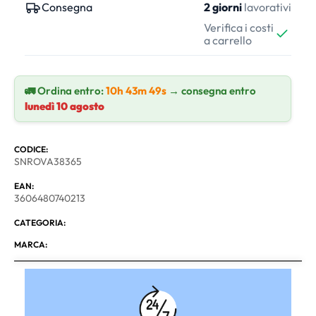
Consegna
2 giorni
lavorativi
Verifica i costi
a carrello
🚛 Ordina entro:
10h 43m 48s
→ consegna entro
lunedì 10 agosto
CODICE:
SNROVA38365
EAN:
3606480740213
CATEGORIA:
MARCA: