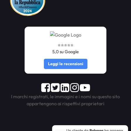
⭐️⭐️⭐️⭐️⭐️
5,0 su Google
Leggi le recensioni
Facebook
Twitter
LinkedIn
Instagram
Youtube
I marchi registrati, le immagini e i nomi su questo sito
appartengono ai rispettivi proprietari
Un cliente da
Bologna
ha appena