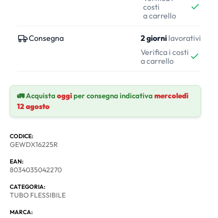
costi
a carrello
Consegna
2 giorni
lavorativi
Verifica i costi
a carrello
🚛 Acquista
oggi
per consegna indicativa
mercoledì
12 agosto
CODICE:
GEWDX16225R
EAN:
8034035042270
CATEGORIA:
TUBO FLESSIBILE
MARCA: