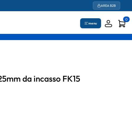
AREA B2B
0
menu
 25mm da incasso FK15