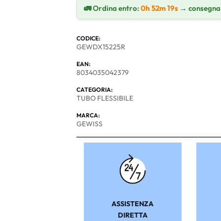
🚛 Ordina entro:
0h 52m 18s
→ consegna
CODICE:
GEWDX15225R
EAN:
8034035042379
CATEGORIA:
TUBO FLESSIBILE
MARCA:
GEWISS
ASSISTENZA
DIRETTA