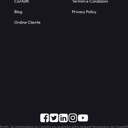
Contatti
Termini e Condizioni
Blog
Privacy Policy
Ordine Cliente
Facebook
Twitter
LinkedIn
Instagram
Youtube
trati, le immagini e i nomi su questo sito appartengono ai rispett