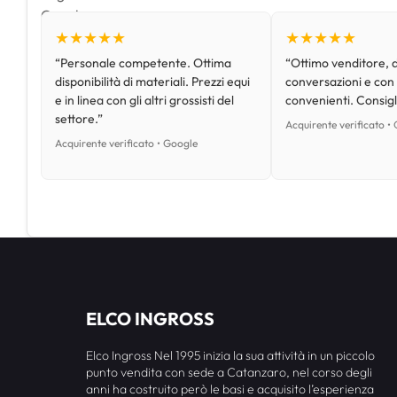
★★★★★
★★★★★
“Personale competente. Ottima
“Ottimo venditore, d
disponibilità di materiali. Prezzi equi
conversazioni e con
e in linea con gli altri grossisti del
convenienti. Consig
settore.”
Acquirente verificato •
Acquirente verificato • Google
ELCO INGROSS
Elco Ingross Nel 1995 inizia la sua attività in un piccolo
punto vendita con sede a Catanzaro, nel corso degli
anni ha costruito però le basi e acquisito l’esperienza