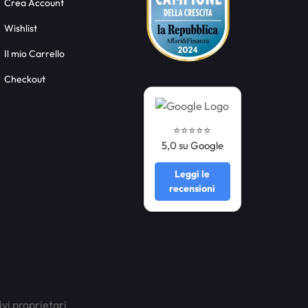
Crea Account
Wishlist
Il mio Carrello
Checkout
⭐️⭐️⭐️⭐️⭐️
5,0 su Google
Leggi le
recensioni
ivi proprietari