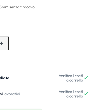
25mm senza tiracavo
Verifica i costi
diata
a carrello
Verifica i costi
ni
lavorativi
a carrello