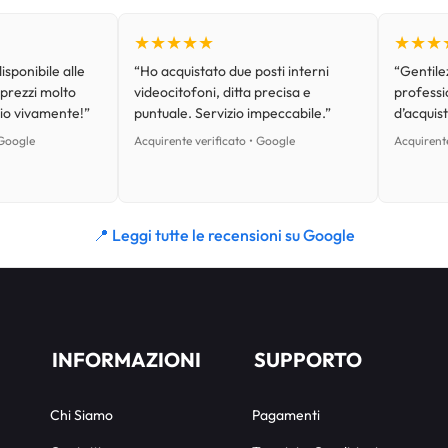
★★★★★
★★★
isponibile alle
“Ho acquistato due posti interni
“Gentilez
 prezzi molto
videocitofoni, ditta precisa e
professi
lio vivamente!”
puntuale. Servizio impeccabile.”
d’acquist
 Google
Acquirente verificato • Google
Acquirente
📍 Leggi tutte le recensioni su Google
INFORMAZIONI
SUPPORTO
Chi Siamo
Pagamenti