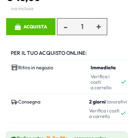
iva inclusa
Quantità
ACQUISTA
PER IL TUO ACQUISTO ONLINE:
Ritiro in negozio
Immediata
Verifica i
costi
a carrello
Consegna
2 giorni
lavorativi
Verifica i costi
a carrello