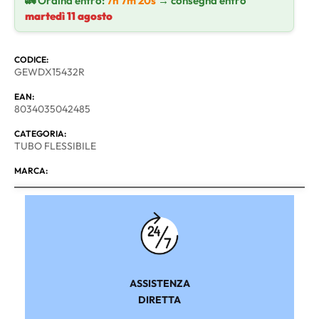
🚛 Ordina entro:
7h 7m 20s
→ consegna entro
martedì 11 agosto
CODICE:
GEWDX15432R
EAN:
8034035042485
CATEGORIA:
TUBO FLESSIBILE
MARCA:
ASSISTENZA
DIRETTA