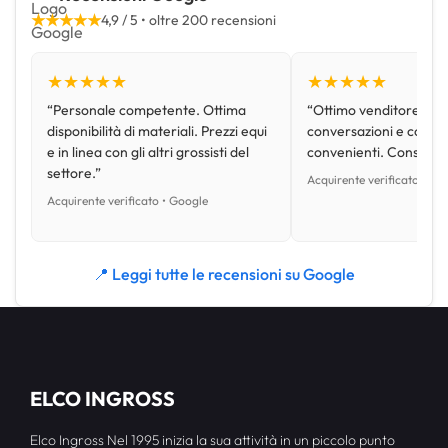
★★★★★
4,9 / 5 • oltre 200 recensioni
★★★★★
★★★★★
“Personale competente. Ottima
“Ottimo venditore, disp
disponibilità di materiali. Prezzi equi
conversazioni e con pr
e in linea con gli altri grossisti del
convenienti. Consiglio
settore.”
Acquirente verificato • Go
Acquirente verificato • Google
📍 Leggi tutte le recensioni su Google
ELCO INGROSS
Elco Ingross Nel 1995 inizia la sua attività in un piccolo punto