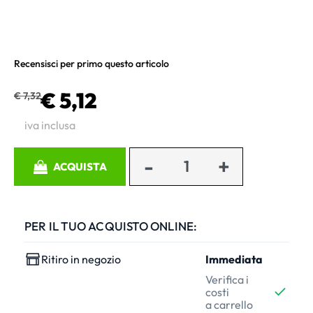
Recensisci per primo questo articolo
€ 5,12
€ 7,32
iva inclusa
Quantità
ACQUISTA
PER IL TUO ACQUISTO ONLINE:
Ritiro in negozio
Immediata
Verifica i
costi
a carrello