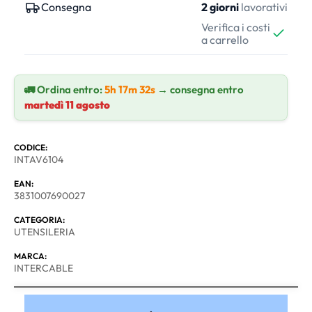
Consegna
2 giorni
lavorativi
Verifica i costi
a carrello
🚛 Ordina entro:
5h 17m 31s
→ consegna entro
martedì 11 agosto
CODICE:
INTAV6104
EAN:
3831007690027
CATEGORIA:
UTENSILERIA
MARCA:
INTERCABLE