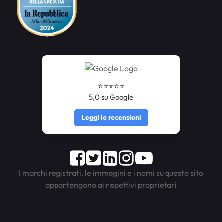
⭐️⭐️⭐️⭐️⭐️
5,0 su Google
Leggi le recensioni
Facebook
Twitter
LinkedIn
Instagram
Youtube
I marchi registrati, le immagini e i nomi su questo sito
appartengono ai rispettivi proprietari