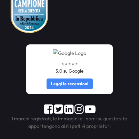
⭐️⭐️⭐️⭐️⭐️
5,0 su Google
Leggi le recensioni
Facebook
Twitter
LinkedIn
Instagram
Youtube
I marchi registrati, le immagini e i nomi su questo sito
appartengono ai rispettivi proprietari