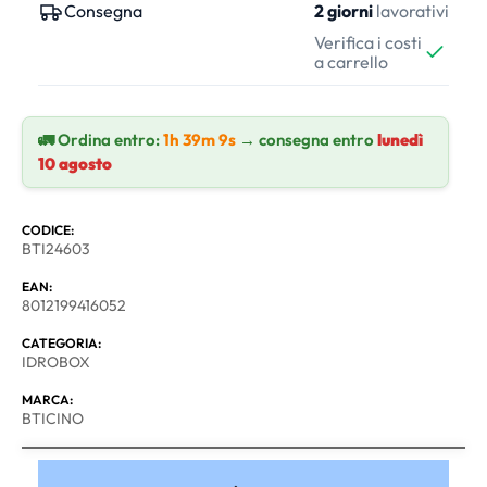
Consegna
2 giorni
lavorativi
Verifica i costi
a carrello
🚛 Ordina entro:
1h 39m 8s
→ consegna entro
lunedì
10 agosto
CODICE:
BTI24603
EAN:
8012199416052
CATEGORIA:
IDROBOX
MARCA:
BTICINO