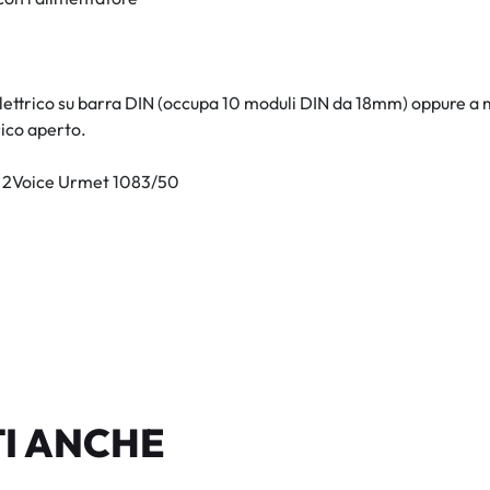
elettrico su barra DIN (occupa 10 moduli DIN da 18mm) oppure a m
rico aperto.
ma 2Voice Urmet 1083/50
I ANCHE