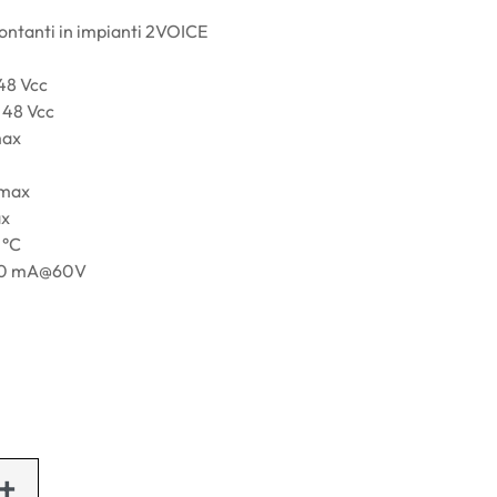
montanti in impianti 2VOICE
 48 Vcc
 48 Vcc
max
 max
ax
 °C
100 mA@60V