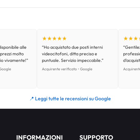
★★★★★
★★★
isponibile alle
“Ho acquistato due posti interni
“Gentilez
 prezzi molto
videocitofoni, ditta precisa e
professi
lio vivamente!”
puntuale. Servizio impeccabile.”
d’acquist
 Google
Acquirente verificato • Google
Acquirente
📍 Leggi tutte le recensioni su Google
INFORMAZIONI
SUPPORTO