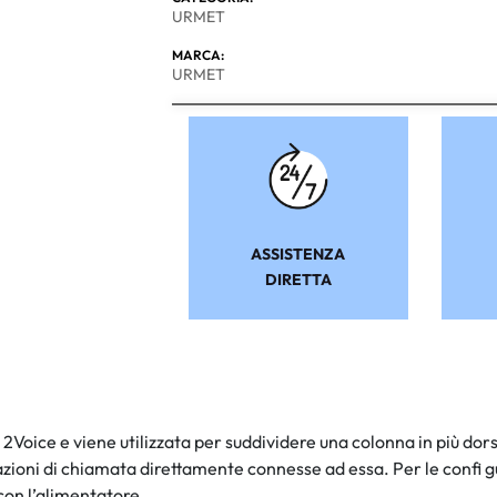
URMET
MARCA:
URMET
ASSISTENZA
DIRETTA
 2Voice e viene utilizzata per suddividere una colonna in più dor
zioni di chiamata direttamente connesse ad essa. Per le confi gur
 con l’alimentatore