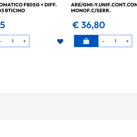
MATICO F80SG + DIFF.
ARE/GMI-Y.UNIF.CONT.CO
03 BTICINO
MONOF.C/SERR.
35
€ 36,80
Quantità