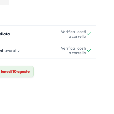
Verifica i costi
diata
a carrello
Verifica i costi
ni
lavorativi
a carrello
a
lunedì 10 agosto