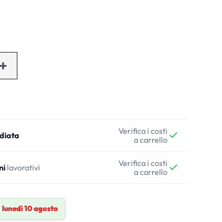
Verifica i costi
diata
a carrello
Verifica i costi
ni
lavorativi
a carrello
a
lunedì 10 agosto