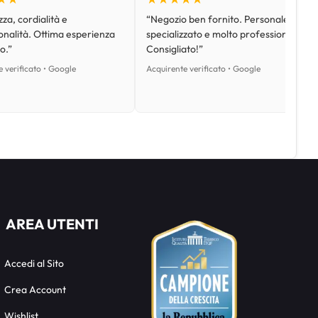
za, cordialità e
“Negozio ben fornito. Personale
onalità. Ottima esperienza
specializzato e molto professionale.
o.”
Consigliato!”
 verificato • Google
Acquirente verificato • Google
AREA UTENTI
Accedi al Sito
Crea Account
Wishlist