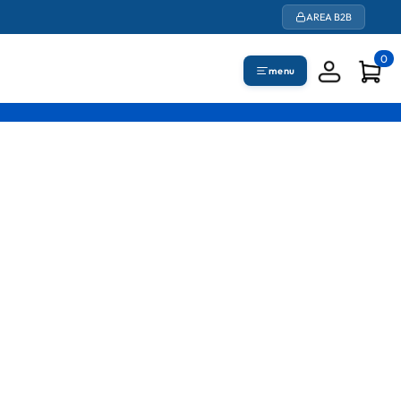
AREA B2B
0
menu