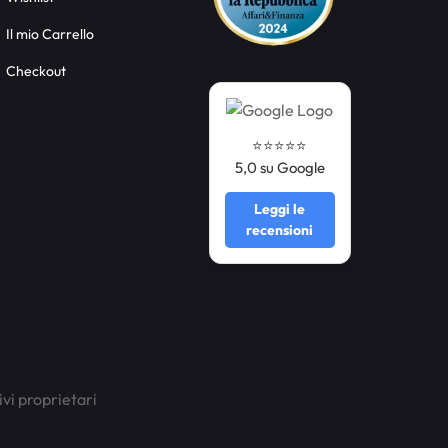
Il mio Carrello
Checkout
⭐️⭐️⭐️⭐️⭐️
5,0 su Google
Leggi le
recensioni
ivi proprietari