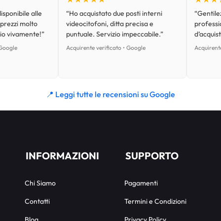
isponibile alle
“Ho acquistato due posti interni
“Gentilez
 prezzi molto
videocitofoni, ditta precisa e
professi
lio vivamente!”
puntuale. Servizio impeccabile.”
d’acquist
 Google
Acquirente verificato • Google
Acquirente
📍 Leggi tutte le recensioni su Google
INFORMAZIONI
SUPPORTO
Chi Siamo
Pagamenti
Contatti
Termini e Condizioni
Blog
Privacy Policy