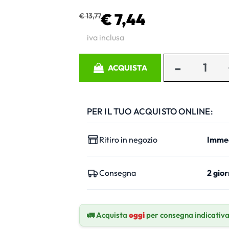
€ 7,44
€ 13,77
iva inclusa
Quantità
ACQUISTA
PER IL TUO ACQUISTO ONLINE:
Ritiro in negozio
Imme
Consegna
2 gior
🚛 Acquista
oggi
per consegna indicativ