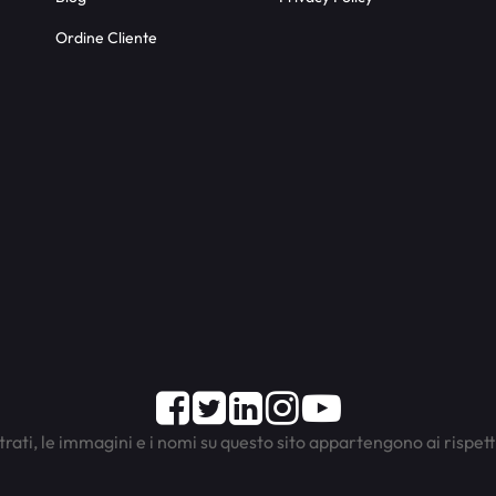
Ordine Cliente
Facebook
Twitter
LinkedIn
Instagram
Youtube
trati, le immagini e i nomi su questo sito appartengono ai rispett