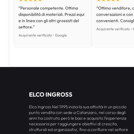
“Personale competente. Ottima
“Ottimo venditore, d
disponibilità di materiali. Prezzi equi
conversazioni e con
e in linea con gli altri grossisti del
convenienti. Consig
settore.”
Acquirente verificato •
Acquirente verificato • Google
ELCO INGROSS
Elco Ingross Nel 1995 inizia la sua attività in un piccolo
punto vendita con sede a Catanzaro, nel corso degli
anni ha costruito però le basi e acquisito l’esperienza
necessaria per raggiungere obiettivi di crescita,
strutturali ed organizzativi, fino a confluire nel settore