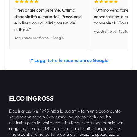
★★★★★
★★★★★
“Personale competente. Ottima
“Ottimo venditore, disp
disponibilità di materiali. Prezzi equi
conversazioni e con pr
e in linea con gli altri grossisti del
convenienti. Consiglio
settore.”
Acquirente verificato • Go
Acquirente verificato • Google
📍 Leggi tutte le recensioni su Google
ELCO INGROSS
Elco Ingross Nel 1995 inizia la sua attività in un piccolo punto
vendita con sede a Catanzaro, nel corso degli anni ha
costruito però le basi e acquisito l’esperienza necessaria per
raggiungere obiettivi di crescita, strutturali ed organizzativi,
fino a confluire nel settore della distribuzione specializzata.