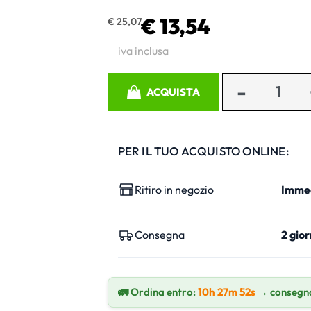
€ 13,54
€ 25,07
iva inclusa
Quantità
ACQUISTA
PER IL TUO ACQUISTO ONLINE:
Ritiro in negozio
Imme
Consegna
2 gior
🚛 Ordina entro:
10h 27m 51s
→ consegna