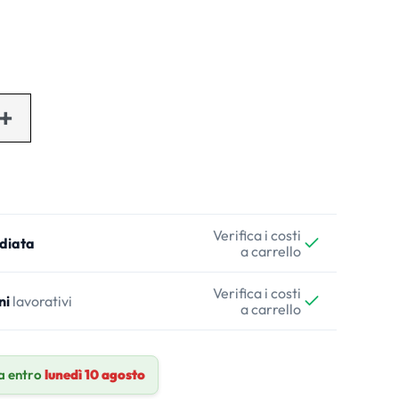
Verifica i costi
diata
a carrello
Verifica i costi
ni
lavorativi
a carrello
 entro
lunedì 10 agosto