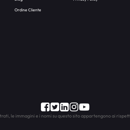
Ordine Cliente
Facebook
Twitter
LinkedIn
Instagram
Youtube
trati, le immagini e i nomi su questo sito appartengono ai rispett