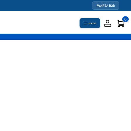
AREA B2B
0
menu