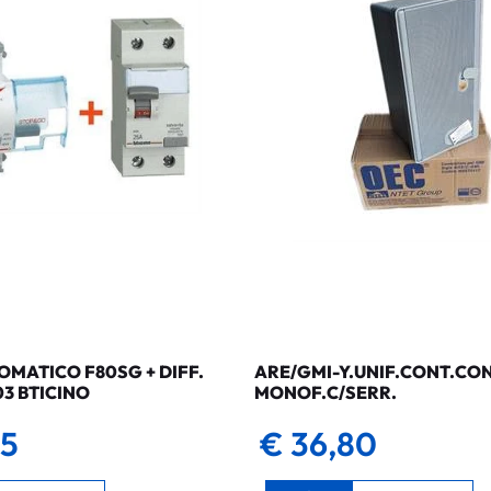
MATICO F80SG + DIFF.
ARE/GMI-Y.UNIF.CONT.CO
03 BTICINO
MONOF.C/SERR.
35
€ 36,80