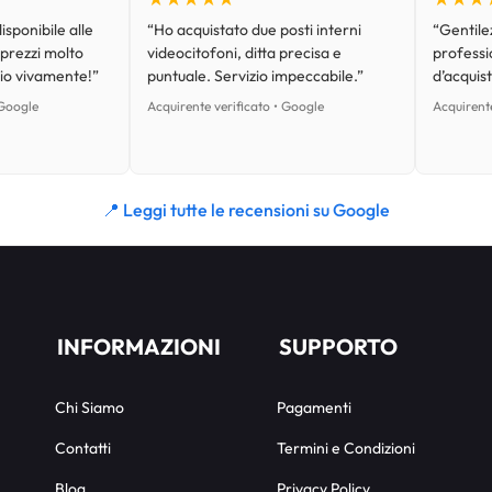
isponibile alle
“Ho acquistato due posti interni
“Gentilez
 prezzi molto
videocitofoni, ditta precisa e
professi
lio vivamente!”
puntuale. Servizio impeccabile.”
d’acquist
 Google
Acquirente verificato • Google
Acquirente
📍 Leggi tutte le recensioni su Google
INFORMAZIONI
SUPPORTO
Chi Siamo
Pagamenti
Contatti
Termini e Condizioni
Blog
Privacy Policy