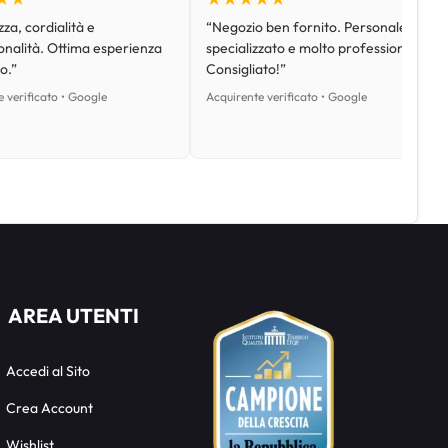
za, cordialità e
“Negozio ben fornito. Personale
onalità. Ottima esperienza
specializzato e molto professionale.
o.”
Consigliato!”
 verificato • Google
Acquirente verificato • Google
AREA UTENTI
Accedi al Sito
Crea Account
Wishlist