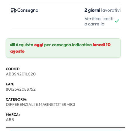
Consegna
2 giorni
lavorativi
Verifica i costi
a carrello
🚛 Acquista
oggi
per consegna indicativa
lunedì 10
agosto
CODICE:
ABBSN201LC20
EAN:
8012542088752
CATEGORIA:
DIFFERENZIALI E MAGNETOTERMICI
MARCA:
ABB