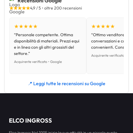
Recensioni Google
★★★★★
4,9 / 5 • oltre 200 recensioni
★★★★★
★★★★★
“Personale competente. Ottima
“Ottimo venditore, disp
disponibilità di materiali. Prezzi equi
conversazioni e con pr
e in linea con gli altri grossisti del
convenienti. Consiglio
settore.”
Acquirente verificato • Go
Acquirente verificato • Google
📍 Leggi tutte le recensioni su Google
ELCO INGROSS
Elco Ingross Nel 1995 inizia la sua attività in un piccolo punto