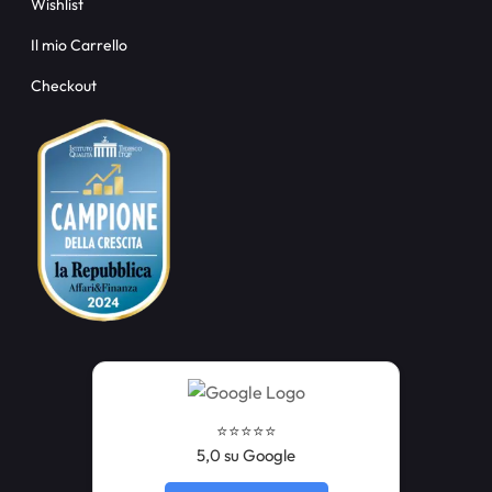
Wishlist
Il mio Carrello
Checkout
⭐️⭐️⭐️⭐️⭐️
5,0 su Google