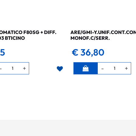
MATICO F80SG + DIFF.
ARE/GMI-Y.UNIF.CONT.CO
03 BTICINO
MONOF.C/SERR.
35
€ 36,80
Quantità