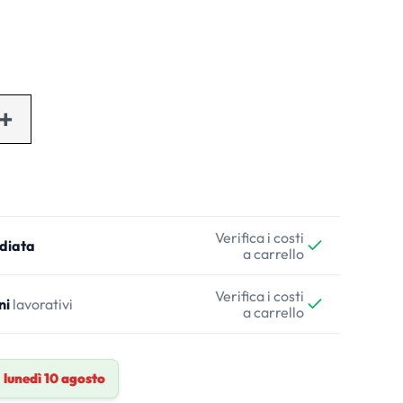
Verifica i costi
diata
a carrello
Verifica i costi
ni
lavorativi
a carrello
a
lunedì 10 agosto