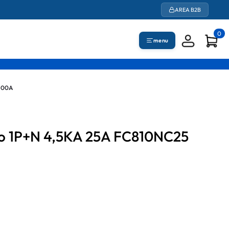
AREA B2B
0
menu
500A
co 1P+N 4,5KA 25A FC810NC25