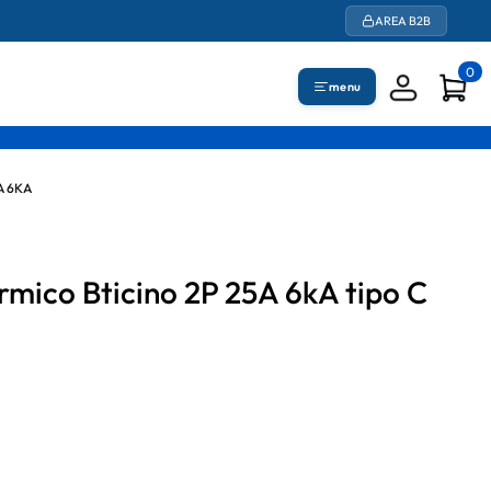
AREA B2B
0
menu
A 6KA
rmico Bticino 2P 25A 6kA tipo C