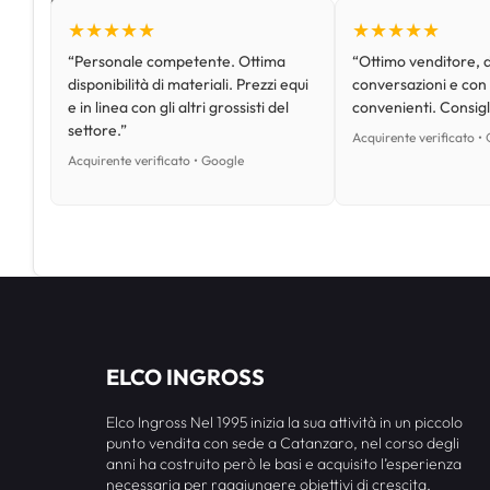
★★★★★
★★★★★
“Personale competente. Ottima
“Ottimo venditore, d
disponibilità di materiali. Prezzi equi
conversazioni e con
e in linea con gli altri grossisti del
convenienti. Consig
settore.”
Acquirente verificato •
Acquirente verificato • Google
ELCO INGROSS
Elco Ingross Nel 1995 inizia la sua attività in un piccolo
punto vendita con sede a Catanzaro, nel corso degli
anni ha costruito però le basi e acquisito l’esperienza
necessaria per raggiungere obiettivi di crescita,