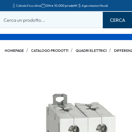
Calcola il tuo clima
Oltre 10.000 prodotti
Agevolazioni fiscali
HOMEPAGE
CATALOGO PRODOTTI
QUADRI ELETTRICI
DIFFERENZ