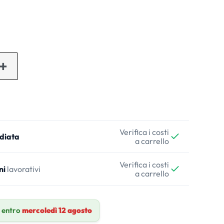
Verifica i costi
diata
a carrello
Verifica i costi
ni
lavorativi
a carrello
 entro
mercoledì 12 agosto