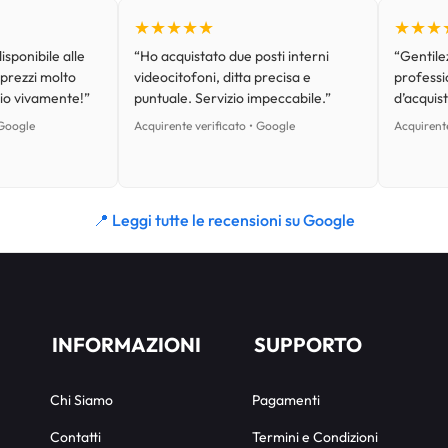
★★★★★
★★★
isponibile alle
“Ho acquistato due posti interni
“Gentilez
 prezzi molto
videocitofoni, ditta precisa e
professi
lio vivamente!”
puntuale. Servizio impeccabile.”
d’acquist
 Google
Acquirente verificato • Google
Acquirente
📍 Leggi tutte le recensioni su Google
INFORMAZIONI
SUPPORTO
Chi Siamo
Pagamenti
Contatti
Termini e Condizioni