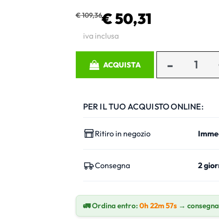
€ 50,31
€ 109,36
iva inclusa
Quantità
ACQUISTA
PER IL TUO ACQUISTO ONLINE:
Ritiro in negozio
Imme
Consegna
2 gior
🚛 Ordina entro:
0h 22m 56s
→ consegna