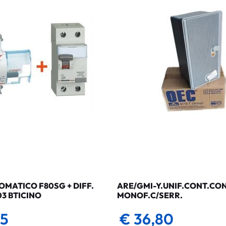
MATICO F80SG + DIFF.
ARE/GMI-Y.UNIF.CONT.CO
03 BTICINO
MONOF.C/SERR.
35
€ 36,80