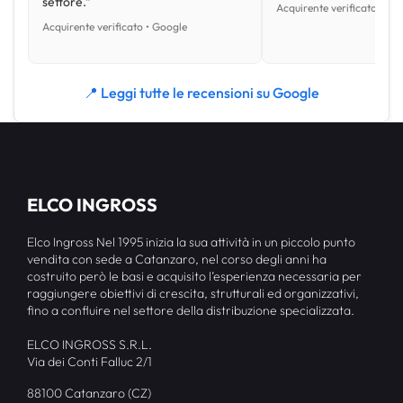
settore.”
Acquirente verificato • Go
Acquirente verificato • Google
📍 Leggi tutte le recensioni su Google
ELCO INGROSS
Elco Ingross Nel 1995 inizia la sua attività in un piccolo punto
vendita con sede a Catanzaro, nel corso degli anni ha
costruito però le basi e acquisito l’esperienza necessaria per
raggiungere obiettivi di crescita, strutturali ed organizzativi,
fino a confluire nel settore della distribuzione specializzata.
ELCO INGROSS S.R.L.
Via dei Conti Falluc 2/1
88100 Catanzaro (CZ)