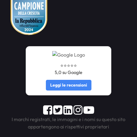
⭐️⭐️⭐️⭐️⭐️
5,0 su Google
Leggi le recensioni
Facebook
Twitter
LinkedIn
Instagram
Youtube
I marchi registrati, le immagini e i nomi su questo sito
appartengono ai rispettivi proprietari