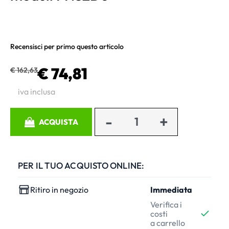
Recensisci per primo questo articolo
€ 74,81
€ 162,63
iva inclusa
Quantità
ACQUISTA
PER IL TUO ACQUISTO ONLINE:
Ritiro in negozio
Immediata
Verifica i
costi
a carrello