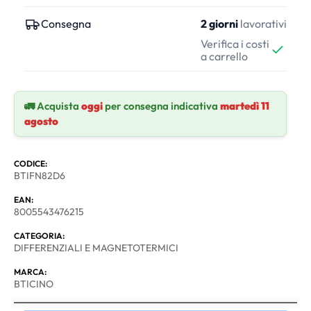
Consegna
2 giorni
lavorativi
Verifica i costi
a carrello
🚛 Acquista
oggi
per consegna indicativa
martedì 11
agosto
CODICE:
BTIFN82D6
EAN:
8005543476215
CATEGORIA:
DIFFERENZIALI E MAGNETOTERMICI
MARCA:
BTICINO