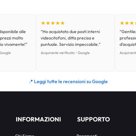
★★★★★
★★★
isponibile alle
“Ho acquistato due posti interni
“Gentilez
 prezzi molto
videocitofoni, ditta precisa e
professi
lio vivamente!”
puntuale. Servizio impeccabile.”
d’acquist
 Google
Acquirente verificato • Google
Acquirente
📍 Leggi tutte le recensioni su Google
INFORMAZIONI
SUPPORTO
Chi Siamo
Pagamenti