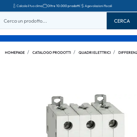
Calcola il tuo clima
Oltre 10.000 prodotti
Agevolazioni fiscali
HOMEPAGE
CATALOGO PRODOTTI
QUADRI ELETTRICI
DIFFERENZ