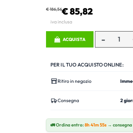
€ 85,82
€ 186,56
iva inclusa
Quantità
ACQUISTA
PER IL TUO ACQUISTO ONLINE:
Ritiro in negozio
Imme
Consegna
2 gior
🚛 Ordina entro:
8h 41m 54s
→ consegna