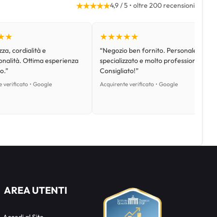
★★★★★
4,9 / 5 • oltre 200 recensioni
★★
★★★★★
za, cordialità e
“Negozio ben fornito. Personale
onalità. Ottima esperienza
specializzato e molto professionale.
o.”
Consigliato!”
 verificato • Google
Acquirente verificato • Google
AREA UTENTI
Accedi al Sito