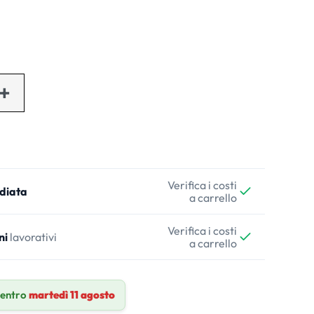
Verifica i costi
diata
a carrello
Verifica i costi
ni
lavorativi
a carrello
 entro
martedì 11 agosto