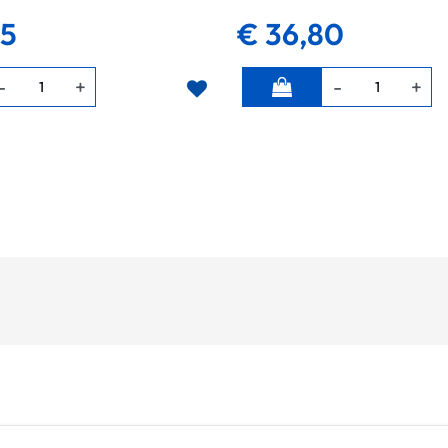
35
€ 36,80
Quantità