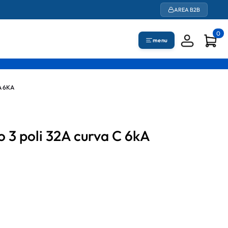
AREA B2B
0
menu
A 6KA
 3 poli 32A curva C 6kA