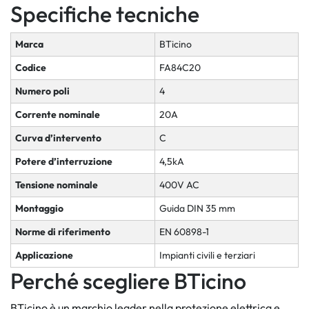
Specifiche tecniche
Marca
BTicino
Codice
FA84C20
Numero poli
4
Corrente nominale
20A
Curva d’intervento
C
Potere d’interruzione
4,5kA
Tensione nominale
400V AC
Montaggio
Guida DIN 35 mm
Norme di riferimento
EN 60898-1
Applicazione
Impianti civili e terziari
Perché scegliere BTicino
BTicino è un marchio leader nella protezione elettrica e