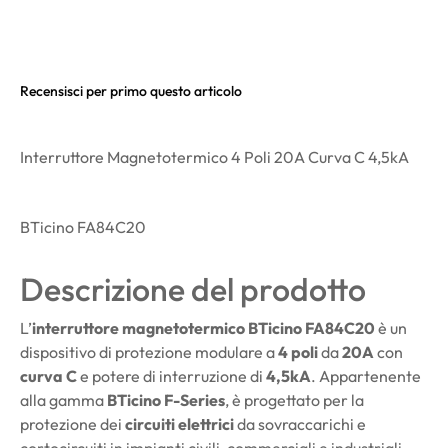
Recensisci per primo questo articolo
Interruttore Magnetotermico 4 Poli 20A Curva C 4,5kA
BTicino FA84C20
Descrizione del prodotto
L’
interruttore magnetotermico BTicino FA84C20
è un
dispositivo di protezione modulare a
4 poli
da
20A
con
curva C
e potere di interruzione di
4,5kA
. Appartenente
alla gamma
BTicino F-Series
, è progettato per la
protezione dei
circuiti elettrici
da sovraccarichi e
cortocircuiti in impianti civili, commerciali e industriali