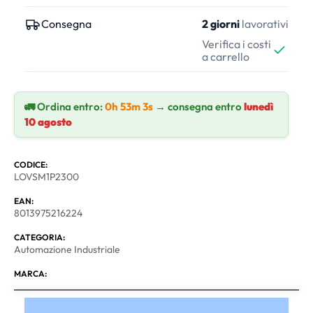
Consegna
2 giorni
lavorativi
Verifica i costi
a carrello
🚛 Ordina entro:
0h 53m 2s
→ consegna entro
lunedì
10 agosto
CODICE:
LOVSM1P2300
EAN:
8013975216224
CATEGORIA:
Automazione Industriale
MARCA: