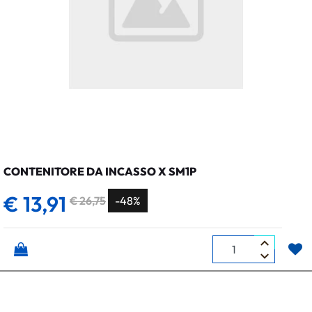
CONTENITORE DA INCASSO X SM1P
€ 13,91
€ 26,75
-48%
Quantità