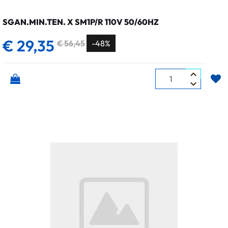
SGAN.MIN.TEN. X SM1P/R 110V 50/60HZ
€ 29,35
€ 56,45
-48%
Quantità