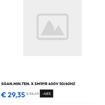
SGAN.MIN.TEN. X SM1P/R 400V 50/60HZ
€ 29,35
€ 56,45
-48%