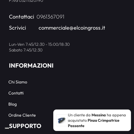
P.iva 03211520790
Contattaci
0961367091
Scrivici
commerciale@elcoingross.it
Lun-Ven 7:45/12:30 - 15:00/18:30
Sabato 7:45/12:30
INFORMAZIONI
Chi Siamo
Contatti
Blog
Un cliente da
Messina
ha appena
Ordine Cliente
acquistato
Pinza Crimpatrice
SUPPORTO
Passante