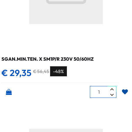
SGAN.MIN.TEN. X SM1P/R 230V 50/60HZ
€ 29,35
€ 56,45
-48%
Quantità