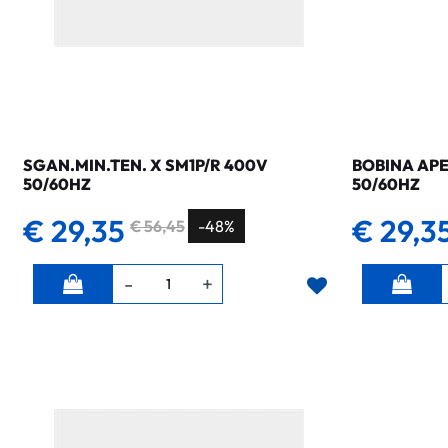
SGAN.MIN.TEN. X SM1P/R 400V
BOBINA APE
50/60HZ
50/60HZ
€ 29,35
€ 29,3
€ 56,45
-48%
Quantità
Quantità