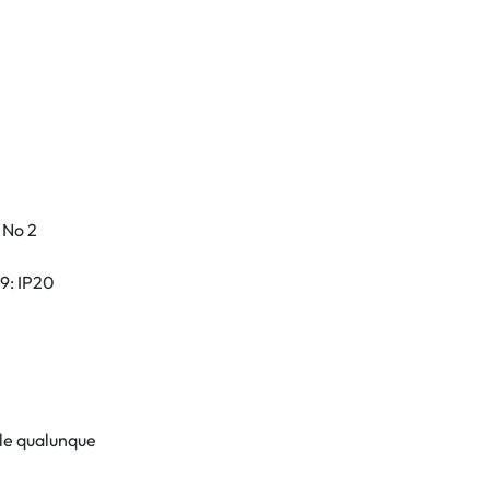
 No 2
9: IP20
le qualunque