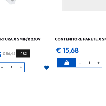
RTURA X SM1P/R 230V
CONTENITORE PARETE X S
€ 15,68
5
€ 56,45
-48%
Quantità