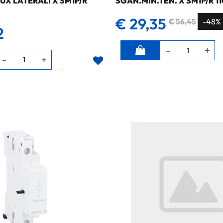
UX LATERALI X SM1P/R
SGAN.MIN.TEN. X SM1P/R 1
€ 29,35
€ 56,45
-48%
2
Quantità