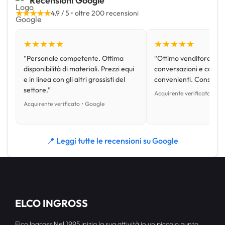
Recensioni Google
★★★★★
4,9 / 5 • oltre 200 recensioni
★★★★★
★★★★★
“Personale competente. Ottima
“Ottimo venditore, disp
disponibilità di materiali. Prezzi equi
conversazioni e con pr
e in linea con gli altri grossisti del
convenienti. Consiglio
settore.”
Acquirente verificato • Go
Acquirente verificato • Google
📍 Leggi tutte le recensioni su Google
ELCO INGROSS
Elco Ingross Nel 1995 inizia la sua attività in un piccolo punto