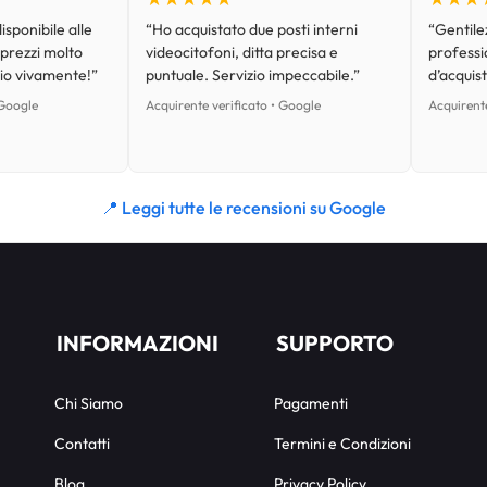
isponibile alle
“Ho acquistato due posti interni
“Gentilez
 prezzi molto
videocitofoni, ditta precisa e
professi
lio vivamente!”
puntuale. Servizio impeccabile.”
d’acquist
 Google
Acquirente verificato • Google
Acquirente
📍 Leggi tutte le recensioni su Google
INFORMAZIONI
SUPPORTO
Chi Siamo
Pagamenti
Contatti
Termini e Condizioni
Blog
Privacy Policy