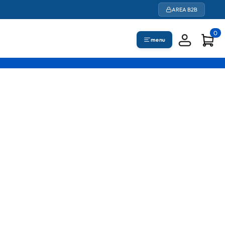
AREA B2B
0
menu