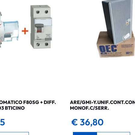
MATICO F80SG + DIFF.
ARE/GMI-Y.UNIF.CONT.CO
03 BTICINO
MONOF.C/SERR.
35
€ 36,80