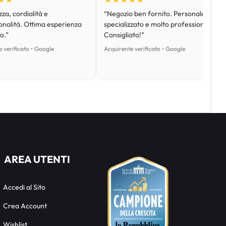
za, cordialità e
“Negozio ben fornito. Personale
onalità. Ottima esperienza
specializzato e molto professionale.
o.”
Consigliato!”
 verificato • Google
Acquirente verificato • Google
AREA UTENTI
Accedi al Sito
Crea Account
Wishlist