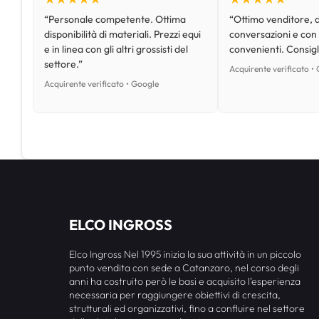
“Personale competente. Ottima
“Ottimo venditore, d
disponibilità di materiali. Prezzi equi
conversazioni e con
e in linea con gli altri grossisti del
convenienti. Consig
settore.”
Acquirente verificato •
Acquirente verificato • Google
ELCO INGROSS
Elco Ingross Nel 1995 inizia la sua attività in un piccolo
punto vendita con sede a Catanzaro, nel corso degli
anni ha costruito però le basi e acquisito l’esperienza
necessaria per raggiungere obiettivi di crescita,
strutturali ed organizzativi, fino a confluire nel settore