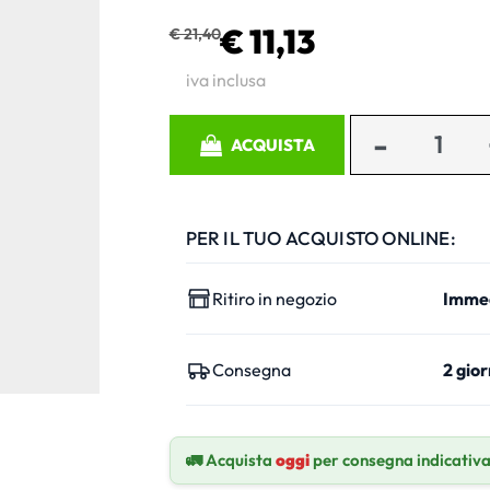
€ 11,13
€ 21,40
iva inclusa
Quantità
ACQUISTA
PER IL TUO ACQUISTO ONLINE:
Ritiro in negozio
Imme
Consegna
2 gior
🚛 Acquista
oggi
per consegna indicativ