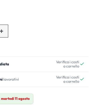
Verifica i costi
diata
a carrello
Verifica i costi
ni
lavorativi
a carrello
a
martedì 11 agosto