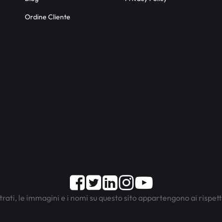
Ordine Cliente
Facebook
Twitter
LinkedIn
Instagram
Youtube
trati, le immagini e i nomi su questo sito appartengono ai rispett