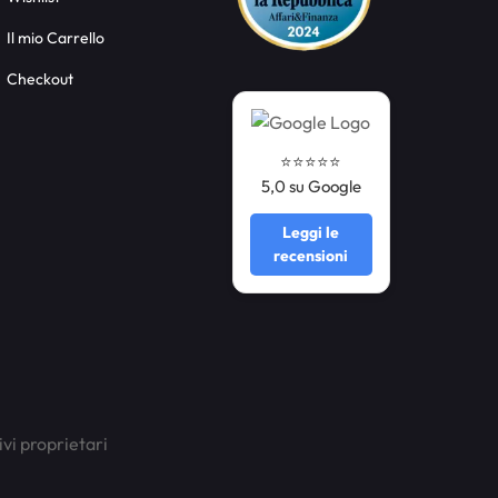
Il mio Carrello
Checkout
⭐️⭐️⭐️⭐️⭐️
5,0 su Google
Leggi le
recensioni
ivi proprietari