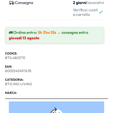
Consegna
2 giorni
lavorativi
Verifica i costi
a carrello
🚛 Ordina entro:
5h 31m 52s
→ consegna entro
giovedì 13 agosto
CODICE:
BTIL4803TE
EAN:
8005543497678
CATEGORIA:
BTICINO LIVING
MARCA: