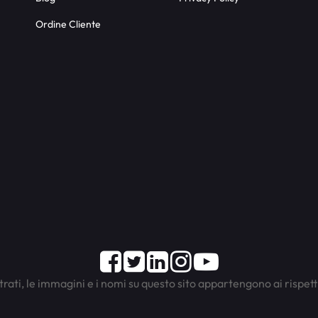
Ordine Cliente
Facebook
Twitter
LinkedIn
Instagram
Youtube
trati, le immagini e i nomi su questo sito appartengono ai rispett