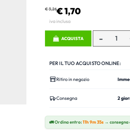
€ 1,70
€ 3,26
iva inclusa
Quantità
ACQUISTA
PER IL TUO ACQUISTO ONLINE:
Ritiro in negozio
Imme
Consegna
2 gior
🚛 Ordina entro:
11h 9m 34s
→ consegna 