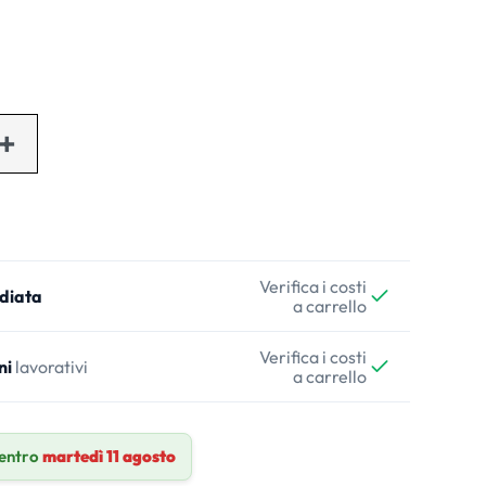
Verifica i costi
diata
a carrello
Verifica i costi
ni
lavorativi
a carrello
entro
martedì 11 agosto