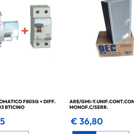
MATICO F80SG + DIFF.
ARE/GMI-Y.UNIF.CONT.CO
03 BTICINO
MONOF.C/SERR.
35
€ 36,80