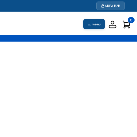
AREA B2B
0
menu