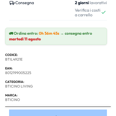
Consegna
2 giorni
lavorativi
Verifica i costi
a carrello
🚛 Ordina entro:
0h 56m 44s
→ consegna entro
martedì 11 agosto
CODICE:
BTIL4921E
EAN:
8012199005225
CATEGORIA:
BTICINO LIVING
MARCA:
BTICINO