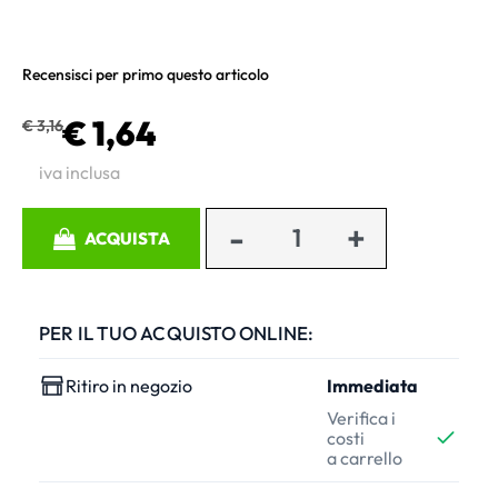
Recensisci per primo questo articolo
€ 1,64
€ 3,16
iva inclusa
Quantità
ACQUISTA
PER IL TUO ACQUISTO ONLINE:
Ritiro in negozio
Immediata
Verifica i
costi
a carrello