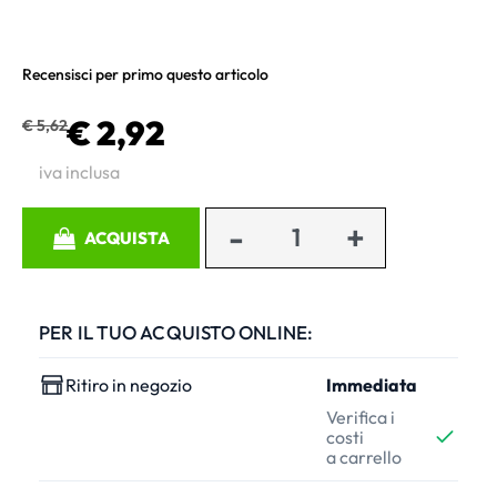
Recensisci per primo questo articolo
€ 2,92
€ 5,62
iva inclusa
Quantità
ACQUISTA
PER IL TUO ACQUISTO ONLINE:
Ritiro in negozio
Immediata
Verifica i
costi
a carrello