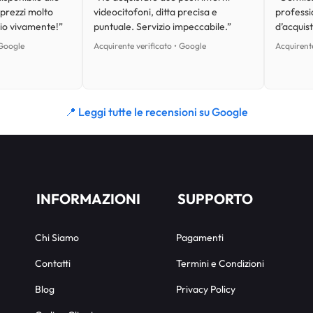
 prezzi molto
videocitofoni, ditta precisa e
professi
lio vivamente!”
puntuale. Servizio impeccabile.”
d’acquist
 Google
Acquirente verificato • Google
Acquirente
📍 Leggi tutte le recensioni su Google
INFORMAZIONI
SUPPORTO
Chi Siamo
Pagamenti
Contatti
Termini e Condizioni
Blog
Privacy Policy