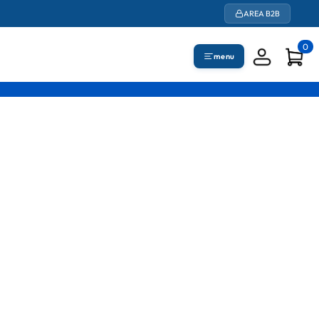
AREA B2B
0
menu