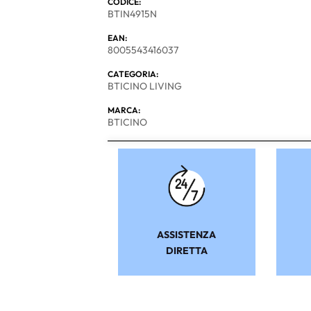
CODICE:
BTIN4915N
EAN:
8005543416037
CATEGORIA:
BTICINO LIVING
MARCA:
BTICINO
ASSISTENZA
DIRETTA