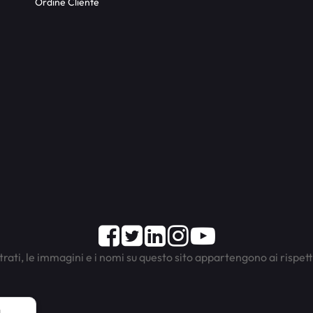
Ordine Cliente
Facebook
Twitter
LinkedIn
Instagram
Youtube
trati, le immagini e i nomi su questo sito appartengono ai rispett
a