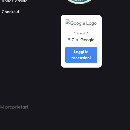
Il mio Carrello
Checkout
⭐️⭐️⭐️⭐️⭐️
5,0 su Google
Leggi le
recensioni
ivi proprietari