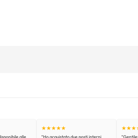
★★★★★
★★★
isponibile alle
“Ho acquistato due posti interni
“Gentilez