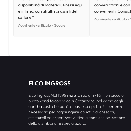
disponibilità di materiali. Prezzi equi
conversazioni e con
e in linea con gli altri grossisti del
convenienti. Consig
settore.”
Acquirente verificato •
Acquirente verificato • Google
ELCO INGROSS
Elco Ingross Nel 1995 inizia la sua attività in un piccolo
punto vendita con sede a Catanzaro, nel corso degli
anni ha costruito però le basi e acquisito l’esperienza
necessaria per raggiungere obiettivi di crescita,
strutturali ed organizzativi, fino a confluire nel settore
della distribuzione specializzata.