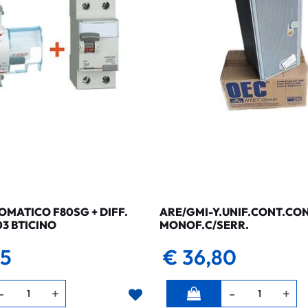
MATICO F80SG + DIFF.
ARE/GMI-Y.UNIF.CONT.CO
03 BTICINO
MONOF.C/SERR.
35
€ 36,80
Quantità