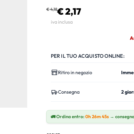
€ 2,17
€ 4,18
iva inclusa
A
PER IL TUO ACQUISTO ONLINE:
Ritiro in negozio
Imme
Consegna
2 gior
🚛 Ordina entro:
0h 26m 44s
→ consegna