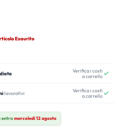
rticolo Esaurito
Verifica i costi
diata
a carrello
Verifica i costi
ni
lavorativi
a carrello
 entro
mercoledì 12 agosto