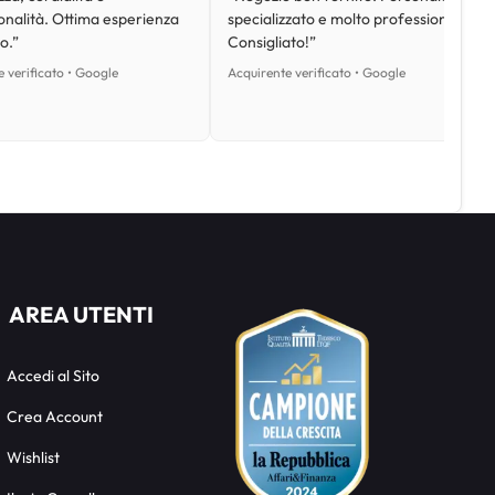
onalità. Ottima esperienza
specializzato e molto professionale.
o.”
Consigliato!”
 verificato • Google
Acquirente verificato • Google
AREA UTENTI
Accedi al Sito
Crea Account
Wishlist