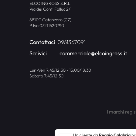
ELCO INGROSS S.R.L.
Via dei Conti Falluc 2/1
88100 Catanzaro (CZ)
P.iva 03211520790
Contattaci
0961367091
Scrivici
commerciale@elcoingross.it
Lun-Ven 7:45/12:30 - 15:00/18:30
Sabato 7:45/12:30
I marchi regis
Un cliente da
Reggio Calabria
h