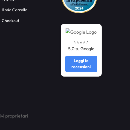
Il mio Carrello
Checkout
⭐️⭐️⭐️⭐️⭐️
5,0 su Google
Leggi le
recensioni
ivi proprietari