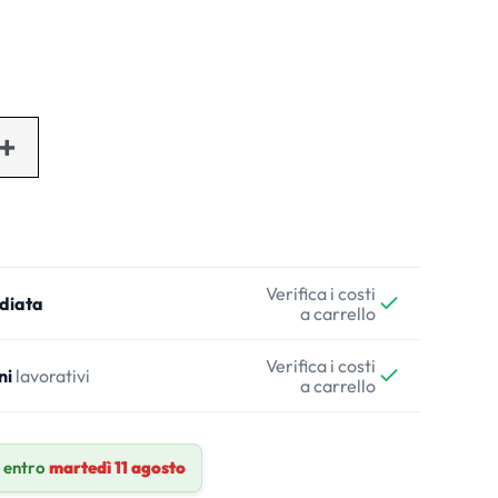
Verifica i costi
diata
a carrello
Verifica i costi
ni
lavorativi
a carrello
 entro
martedì 11 agosto