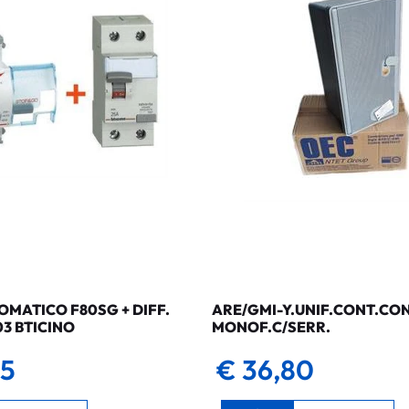
MATICO F80SG + DIFF.
ARE/GMI-Y.UNIF.CONT.CO
03 BTICINO
MONOF.C/SERR.
35
€ 36,80