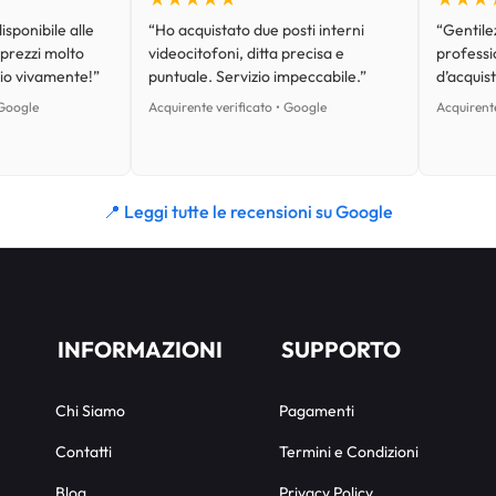
isponibile alle
“Ho acquistato due posti interni
“Gentilez
 prezzi molto
videocitofoni, ditta precisa e
professi
lio vivamente!”
puntuale. Servizio impeccabile.”
d’acquist
 Google
Acquirente verificato • Google
Acquirente
📍 Leggi tutte le recensioni su Google
INFORMAZIONI
SUPPORTO
Chi Siamo
Pagamenti
Contatti
Termini e Condizioni
Blog
Privacy Policy