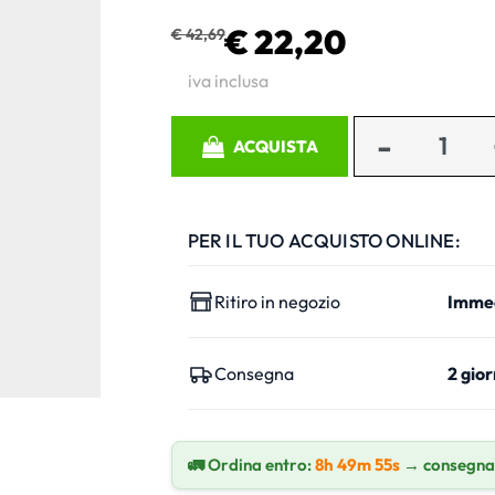
€ 22,20
€ 42,69
iva inclusa
Quantità
ACQUISTA
PER IL TUO ACQUISTO ONLINE:
Ritiro in negozio
Imme
Consegna
2 gior
🚛 Ordina entro:
8h 49m 54s
→ consegna