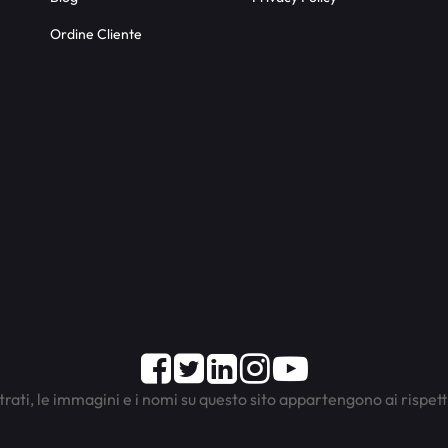
Ordine Cliente
Facebook
Twitter
LinkedIn
Instagram
Youtube
trati, le immagini e i nomi su questo sito appartengono ai rispett