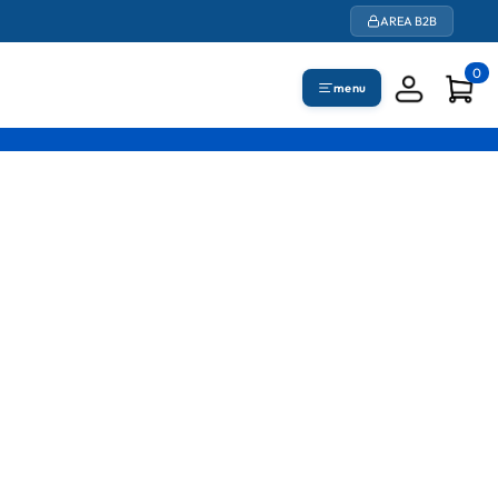
AREA B2B
0
menu