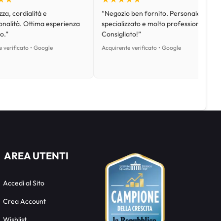
za, cordialità e
“Negozio ben fornito. Personale
onalità. Ottima esperienza
specializzato e molto professionale.
o.”
Consigliato!”
 verificato • Google
Acquirente verificato • Google
AREA UTENTI
Accedi al Sito
Crea Account
Wishlist