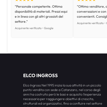
“Personale competente. Ottima
“Ottimo venditore, d
disponibilità di materiali. Prezzi equi
conversazioni e con
e in linea con gli altri grossisti del
convenienti. Consig
settore.”
Acquirente verificato •
Acquirente verificato • Google
ELCO INGROSS
Elco Ingross Nel 1995 inizia la sua attività in un piccolo
punto vendita con sede a Catanzaro, nel corso degli
anni ha costruito però le basi e acquisito l’esperienza
necessaria per raggiungere obiettivi di crescita,
strutturali ed organizzativi, fino a confluire nel settore