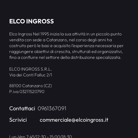
ELCO INGROSS
Elco Ingross Nel 1995 inizia la sua attività in un piccolo punto
vendita con sede a Catanzaro, nel corso degli anni ha
costruito però le basi e acquisito l’esperienza necessaria per
raggiungere obiettivi di crescita, strutturali ed organizzativi,
fino a confluire nel settore della distribuzione specializzata.
ELCO INGROSS S.R.L.
Via dei Conti Falluc 2/1
88100 Catanzaro (CZ)
P.iva 03211520790
Contattaci
0961367091
Scrivici
commerciale@elcoingross.it
Lun-Ven 7:45/12:30 - 15:00/18:30